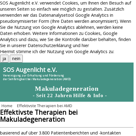
SOS Augenlicht e.V. verwendet Cookies, um Ihnen den Besuch auf
unseren Seiten so einfach wie möglich zu gestalten. Zusätzlich
verwenden wir das Datenanalysetool Google Analytics in
pseudonymisierter Form (Ihre Daten werden anonymisiert). Wenn
Sie die Nutzung von Google Analytics ablehnen, werden keine
Daten erhoben. Weitere Informationen zu Cookies, Google
Analytics und dazu, wie Sie die Kontrolle darüber behalten, finden
Sie in unserer
Datenschutzerklärung
und
hier
Hiermit stimme ich der Nutzung von Google Analytics zu:
ja
nein
SOS Augenlicht e.V.
Vereinigung zur Erhaltung und Förderung
der Sehfähigkeit bei Makuladegeneration (AMD)
Makuladegeneration
- Seit 22 Jahren Hilfe & Info -
Home
Effektivste Therapien bei AMD
Menu
Effektivste Therapien bei
Home
Makuladegeneration
AMD-Themen
Risiko durch Graue-Star-OP
basierend auf über 3.800 Patientenberichten und -kontakten
AMD-News