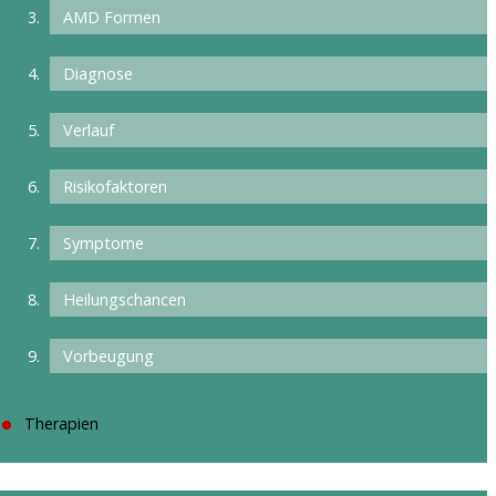
AMD Formen
Diagnose
Verlauf
Risikofaktoren
Symptome
Heilungschancen
Vorbeugung
Therapien