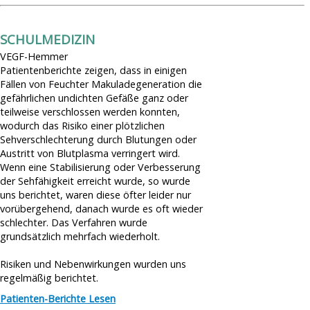
Makuladegeneration durch Energiesparlampen
Regelmäßige Spritzen gegen Makuladegeneration erhöhen
Nicht Aufgeben
Glaukom Risiko
Makuladegeneration & Sport
Über Uns
SCHULMEDIZIN
Angeblich Makuladegeneration-Ursache gefunden
Verursacht Sonnenlicht Makuladegeneration?
VEGF-Hemmer
Spenden
Makuladegeneration durch LED-Lampen
Patientenberichte zeigen, dass in einigen
Makuladegeneration durch Rauchen?
Impressum
Fällen von Feuchter Makuladegeneration die
Künstliches Licht kann krank machen
PC-Arbeit bei Makuladegeneration gefährlich?
gefährlichen undichten Gefäße ganz oder
Datenschutz
Gesunder Darm = Gesunde Makula?
teilweise verschlossen werden konnten,
wodurch das Risiko einer plötzlichen
"Ich dachte, ich bräuchte nur eine neue Brille" - Zufallsdiagnose
Sehverschlechterung durch Blutungen oder
Makuladegeneration
Austritt von Blutplasma verringert wird.
Schlechte Lebensgewohnheiten können Makuladegeneration
Wenn eine Stabilisierung oder Verbesserung
auslösen
der Sehfähigkeit erreicht wurde, so wurde
uns berichtet, waren diese öfter leider nur
Je älter, desto eher von Makuladegeneration betroffen
vorübergehend, danach wurde es oft wieder
Pille gegen Makuladegeneration
schlechter. Das Verfahren wurde
grundsätzlich mehrfach wiederholt.
Risiken und Nebenwirkungen wurden uns
regelmäßig berichtet.
Patienten-Berichte Lesen