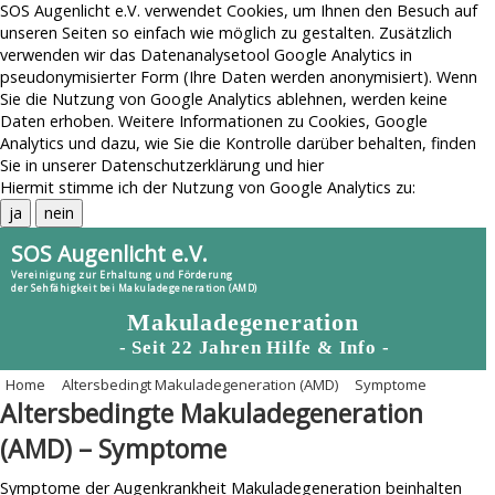
SOS Augenlicht e.V. verwendet Cookies, um Ihnen den Besuch auf
unseren Seiten so einfach wie möglich zu gestalten. Zusätzlich
verwenden wir das Datenanalysetool Google Analytics in
pseudonymisierter Form (Ihre Daten werden anonymisiert). Wenn
Sie die Nutzung von Google Analytics ablehnen, werden keine
Daten erhoben. Weitere Informationen zu Cookies, Google
Analytics und dazu, wie Sie die Kontrolle darüber behalten, finden
Sie in unserer
Datenschutzerklärung
und
hier
Hiermit stimme ich der Nutzung von Google Analytics zu:
ja
nein
SOS Augenlicht e.V.
Vereinigung zur Erhaltung und Förderung
der Sehfähigkeit bei Makuladegeneration (AMD)
Makuladegeneration
- Seit 22 Jahren Hilfe & Info -
Home
Altersbedingt Makuladegeneration (AMD)
Symptome
Menu
Altersbedingte Makuladegeneration
Home
(AMD) – Symptome
AMD-Themen
Risiko durch Graue-Star-OP
AMD-News
Symptome der Augenkrankheit Makuladegeneration beinhalten