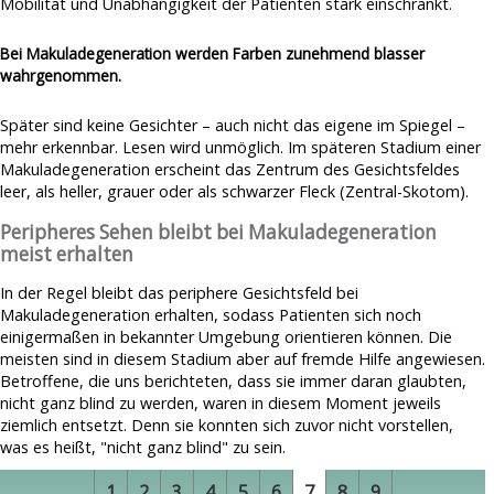
Mobilität und Unabhängigkeit der Patienten stark einschränkt.
Bei Makuladegeneration werden Farben zunehmend blasser
wahrgenommen.
Später sind keine Gesichter – auch nicht das eigene im Spiegel –
mehr erkennbar. Lesen wird unmöglich. Im späteren Stadium einer
Makuladegeneration erscheint das Zentrum des Gesichtsfeldes
leer, als heller, grauer oder als schwarzer Fleck (Zentral-Skotom).
Peripheres Sehen bleibt bei Makuladegeneration
meist erhalten
In der Regel bleibt das periphere Gesichtsfeld bei
Makuladegeneration erhalten, sodass Patienten sich noch
einigermaßen in bekannter Umgebung orientieren können. Die
meisten sind in diesem Stadium aber auf fremde Hilfe angewiesen.
Betroffene, die uns berichteten, dass sie immer daran glaubten,
nicht ganz blind zu werden, waren in diesem Moment jeweils
ziemlich entsetzt. Denn sie konnten sich zuvor nicht vorstellen,
was es heißt, "nicht ganz blind" zu sein.
1
2
3
4
5
6
7
8
9