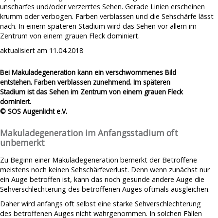
unscharfes und/oder verzerrtes Sehen. Gerade Linien erscheinen
Makuladegeneration durch Energiesparlampen
Regelmäßige Spritzen gegen Makuladegeneration erhöhen
Nicht Aufgeben
krumm oder verbogen. Farben verblassen und die Sehschärfe lässt
Glaukom Risiko
Makuladegeneration & Sport
Über Uns
nach. In einem späteren Stadium wird das Sehen vor allem im
Angeblich Makuladegeneration-Ursache gefunden
Zentrum von einem grauen Fleck dominiert.
Verursacht Sonnenlicht Makuladegeneration?
Spenden
Makuladegeneration durch LED-Lampen
aktualisiert am 11.04.2018
Makuladegeneration durch Rauchen?
Impressum
Künstliches Licht kann krank machen
PC-Arbeit bei Makuladegeneration gefährlich?
Datenschutz
Bei Makuladegeneration kann ein verschwommenes Bild
Gesunder Darm = Gesunde Makula?
entstehen. Farben verblassen zunehmend. Im späteren
"Ich dachte, ich bräuchte nur eine neue Brille" - Zufallsdiagnose
Stadium ist das Sehen im Zentrum von einem grauen Fleck
Makuladegeneration
dominiert.
© SOS Augenlicht e.V.
Schlechte Lebensgewohnheiten können Makuladegeneration
auslösen
Makuladegeneration im Anfangsstadium oft
Je älter, desto eher von Makuladegeneration betroffen
unbemerkt
Pille gegen Makuladegeneration
Zu Beginn einer Makuladegeneration bemerkt der Betroffene
meistens noch keinen Sehschärfeverlust. Denn wenn zunächst nur
ein Auge betroffen ist, kann das noch gesunde andere Auge die
Sehverschlechterung des betroffenen Auges oftmals ausgleichen.
Daher wird anfangs oft selbst eine starke Sehverschlechterung
des betroffenen Auges nicht wahrgenommen. In solchen Fällen