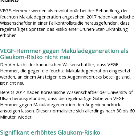
Makuladegeneration durch Energiesparlampen
Regelmäßige Spritzen gegen Makuladegeneration erhöhen
Nicht Aufgeben
VEGF-Hemmer werden als revolutionär bei der Behandlung der
Glaukom Risiko
Makuladegeneration & Sport
Über Uns
feuchten Makuladegeneration angesehen. 2017 haben kanadische
Angeblich Makuladegeneration-Ursache gefunden
Wissenschaftler in einer Fallkontrollstudie herausgefunden, dass
Verursacht Sonnenlicht Makuladegeneration?
Spenden
regelmäßiges Spritzen das Risiko einer Grünen-Star-Erkrankung
Makuladegeneration durch LED-Lampen
Makuladegeneration durch Rauchen?
Impressum
erhöhen.
Künstliches Licht kann krank machen
PC-Arbeit bei Makuladegeneration gefährlich?
Datenschutz
Gesunder Darm = Gesunde Makula?
VEGF-Hemmer gegen Makuladegeneration als
Glaukom-Risiko nicht neu
"Ich dachte, ich bräuchte nur eine neue Brille" - Zufallsdiagnose
Makuladegeneration
Der Verdacht der kanadischen Wissenschaftler, dass VEGF-
Hemmer, die gegen die feuchte Makuladegeneration eingesetzt
Schlechte Lebensgewohnheiten können Makuladegeneration
werden, an einem Ansteigen des Augeninnedrucks beteiligt sind,
auslösen
ist nicht neu.
Je älter, desto eher von Makuladegeneration betroffen
Bereits 2014 haben Koreanische Wissenschaftler der University of
Pille gegen Makuladegeneration
Ulsan herausgefunden, dass die regelmäßige Gabe von VEGF-
Hemmer gegen Makuladegeneration den Augeninnendruck
ansteigen lassen. Dieser normalisiere sich allerdings nach 30 bis 60
Minuten wieder.
Signifikant erhöhtes Glaukom-Risiko