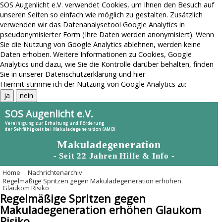
SOS Augenlicht e.V. verwendet Cookies, um Ihnen den Besuch auf
unseren Seiten so einfach wie möglich zu gestalten. Zusätzlich
verwenden wir das Datenanalysetool Google Analytics in
pseudonymisierter Form (Ihre Daten werden anonymisiert). Wenn
Sie die Nutzung von Google Analytics ablehnen, werden keine
Daten erhoben. Weitere Informationen zu Cookies, Google
Analytics und dazu, wie Sie die Kontrolle darüber behalten, finden
Sie in unserer
Datenschutzerklärung
und
hier
Hiermit stimme ich der Nutzung von Google Analytics zu:
ja
nein
SOS Augenlicht e.V.
Vereinigung zur Erhaltung und Förderung
der Sehfähigkeit bei Makuladegeneration (AMD)
Makuladegeneration
- Seit 22 Jahren Hilfe & Info -
Home
Nachrichtenarchiv
Menu
Regelmäßige Spritzen gegen Makuladegeneration erhöhen
Glaukom Risiko
Home
Regelmäßige Spritzen gegen
AMD-Themen
Makuladegeneration erhöhen Glaukom
Risiko durch Graue-Star-OP
AMD-News
Risiko