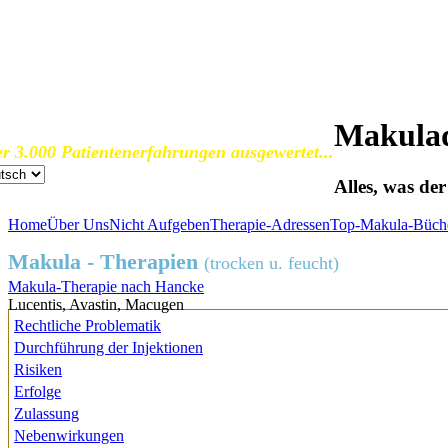
SOS Augenlicht e.V.
Vereinigung zur Erhaltung und Förderung
der Sehfähigkeit bei Makuladegeneration (AMD)
Makulad
r 3.000 Patientenerfahrungen ausgewertet...
Alles, was de
Home
Über Uns
Nicht Aufgeben
Therapie-Adressen
Top-Makula-Büch
Makula - Therapien
(trocken u. feucht)
Makula-Therapie nach Hancke
Lucentis, Avastin, Macugen
Rechtliche Problematik
Durchführung der Injektionen
Risiken
Erfolge
Zulassung
Nebenwirkungen