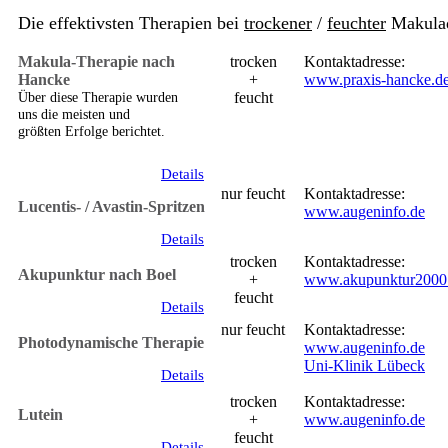
Die effektivsten Therapien bei
trockener
/
feuchter
Makulad
Makula-Therapie nach
trocken
Kontaktadresse:
Hancke
+
www.praxis-hancke.d
Über diese Therapie wurden
feucht
uns die meisten und
größten Erfolge berichtet.
Details
nur feucht
Kontaktadresse:
Lucentis- / Avastin-Spritzen
www.augeninfo.de
Details
trocken
Kontaktadresse:
Akupunktur nach Boel
+
www.akupunktur2000
feucht
Details
nur feucht
Kontaktadresse:
Photodynamische Therapie
www.augeninfo.de
Uni-Klinik Lübeck
Details
trocken
Kontaktadresse:
Lutein
+
www.augeninfo.de
feucht
Details