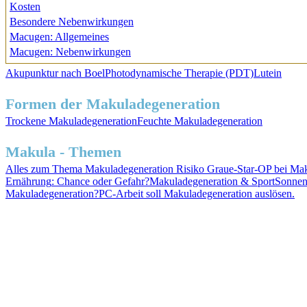
Kosten
Besondere Nebenwirkungen
Macugen: Allgemeines
Macugen: Nebenwirkungen
Akupunktur nach Boel
Photodynamische Therapie (PDT)
Lutein
Formen der Makuladegeneration
Trockene
Makuladegeneration
Feuchte
Makuladegeneration
Makula - Themen
Alles zum
Thema Makuladegeneration
Risiko
Graue-Star-OP
bei Mak
Ernährung
: Chance oder Gefahr?
Makuladegeneration &
Sport
Sonnen
Makuladegeneration?
PC-Arbeit soll Makuladegeneration auslösen.