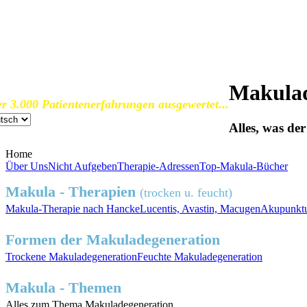
SOS Augenlicht e.V.
Vereinigung zur Erhaltung und Förderung
der Sehfähigkeit bei Makuladegeneration (AMD)
Makulad
r 3.000 Patientenerfahrungen ausgewertet...
Alles, was de
Home
Über Uns
Nicht Aufgeben
Therapie-Adressen
Top-Makula-Bücher
Makula - Therapien
(trocken u. feucht)
Makula-Therapie nach Hancke
Lucentis, Avastin, Macugen
Akupunktu
Formen der Makuladegeneration
Trockene
Makuladegeneration
Feuchte
Makuladegeneration
Makula - Themen
Alles zum
Thema Makuladegeneration