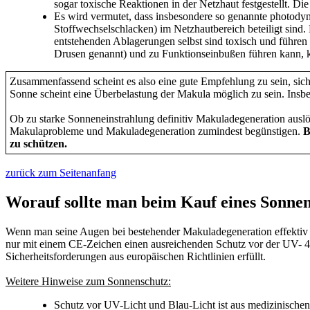
sogar toxische Reaktionen in der Netzhaut festgestellt. Di
Es wird vermutet, dass insbesondere so genannte photodyn
Stoffwechselschlacken) im Netzhautbereich beteiligt sind
entstehenden Ablagerungen selbst sind toxisch und führen
Drusen genannt) und zu Funktionseinbußen führen kann, 
Zusammenfassend scheint es also eine gute Empfehlung zu sein, sic
Sonne scheint eine Überbelastung der Makula möglich zu sein. Ins
Ob zu starke Sonneneinstrahlung definitiv Makuladegeneration auslöse
Makulaprobleme und Makuladegeneration zumindest begünstigen.
B
zu schützen.
zurück zum Seitenanfang
Worauf sollte man beim Kauf eines Sonnen
Wenn man seine Augen bei bestehender Makuladegeneration effektiv m
nur mit einem CE-Zeichen einen ausreichenden Schutz vor der UV- 40
Sicherheitsforderungen aus europäischen Richtlinien erfüllt.
Weitere Hinweise zum Sonnenschutz:
Schutz vor UV-Licht und Blau-Licht ist aus medizinische