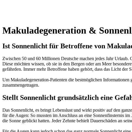
Makuladegeneration & Sonnenl
Ist Sonnenlicht für Betroffene von Makul
Zwischen 50 und 60 Millionen Deutsche machen jedes Jahr Urlaub. G
Diese möchten wissen, ob sie in den Bergen oder am Meer besondere 
gefährden. Immer mehr Betroffene haben gehört, dass das Licht der Son
Um Makuladegeneration-Patienten die bestmöglichen Informationen ge
zusammengetragen.
Stellt Sonnenlicht grundsätzlich eine Gefa
Das Sonnenlicht, es bringt Lebenslust und wirkt positiv auf den ganz
für die Augen: So mussten im Anschluss an eine Sonnenfinsternis im
die Sonne geblickt hatten. Jeder Zehnte behielt Dauerschäden an sei
Für die Augen kann jedoch schon das ganz normale Sonnenlicht eine 