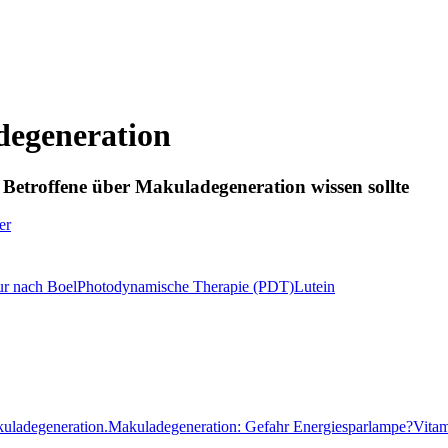
egeneration
r Betroffene über Makuladegeneration wissen sollte
er
r nach Boel
Photodynamische Therapie (PDT)
Lutein
uladegeneration.
Makuladegeneration: Gefahr
Energiesparlampe?
Vita