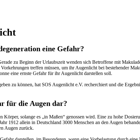
icht
adegeneration eine Gefahr?
erade zu Beginn der Urlaubszeit wenden sich Betroffene mit Makulade
Vorkehrungen treffen müssen, um ihr Augenlicht bei bestehender Maku
ne eine ernste Gefahr für ihr Augenlicht darstellen soll.
ben zu können, hat SOS Augenlicht e.V. recherchiert und die Ergebnis
hr für die Augen dar?
en Körper, solange es „in Maßen“ genossen wird. Eine zu hohe Dosierun
 Jahr 1912 allein in Deutschland 3000 Menschen an den Augen behandelt
nen Augen zurück.
Gefahr darstellen, im Besonderen, wenn eine Vorbelastung durch eine 