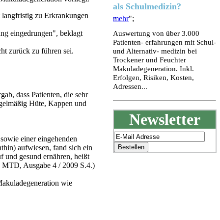
als Schulmedizin?
t langfristig zu Erkrankungen
mehr
";
"
Auswertung von über 3.000
ung eingedrungen", beklagt
Patienten- erfahrungen mit Schul-
und Alternativ- medizin bei
t zurück zu führen sei.
Trockener und Feuchter
Makuladegeneration. Inkl.
Erfolgen, Risiken, Kosten,
Adressen...
ab, dass Patienten, die sehr
 regelmäßig Hüte, Kappen und
Newsletter
 sowie einer eingehenden
thin) aufwiesen, fand sich ein
f und gesund ernähren, heißt
03 MTD, Ausgabe 4 / 2009 S.4.)
 Makuladegeneration wie