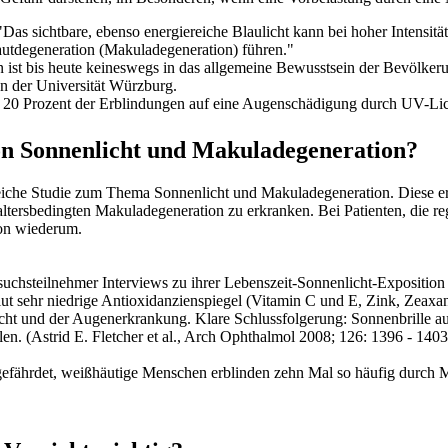
"Das sichtbare, ebenso energiereiche Blaulicht kann bei hoher Intensitä
autdegeneration (Makuladegeneration) führen."
 ist bis heute keineswegs in das allgemeine Bewusstsein der Bevölker
n der Universität Würzburg.
 20 Prozent der Erblindungen auf eine Augenschädigung durch UV-Lich
n Sonnenlicht und Makuladegeneration?
reiche Studie zum Thema Sonnenlicht und Makuladegeneration. Diese erg
r altersbedingten Makuladegeneration zu erkranken. Bei Patienten, die
ion wiederum.
suchsteilnehmer Interviews zu ihrer Lebenszeit-Sonnenlicht-Exposition
ut sehr niedrige Antioxidanzienspiegel (Vitamin C und E, Zink, Zeaxan
t und der Augenerkrankung. Klare Schlussfolgerung: Sonnenbrille au
len. (Astrid E. Fletcher et al., Arch Ophthalmol 2008; 126: 1396 - 14
rk gefährdet, weißhäutige Menschen erblinden zehn Mal so häufig durch