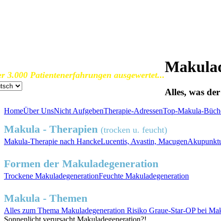
SOS Augenlicht e.V.
Vereinigung zur Erhaltung und Förderung
der Sehfähigkeit bei Makuladegeneration (AMD)
Makulad
r 3.000 Patientenerfahrungen ausgewertet...
Alles, was de
Home
Über Uns
Nicht Aufgeben
Therapie-Adressen
Top-Makula-Büch
Makula - Therapien
(trocken u. feucht)
Makula-Therapie nach Hancke
Lucentis, Avastin, Macugen
Akupunktu
Formen der Makuladegeneration
Trockene
Makuladegeneration
Feuchte
Makuladegeneration
Makula - Themen
Alles zum
Thema Makuladegeneration
Risiko
Graue-Star-OP
bei Mak
Sonnenlicht
verursacht Makuladegeneration?!