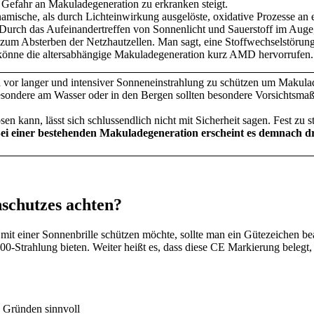
e Gefahr an Makuladegeneration zu erkranken steigt.
amische, als durch Lichteinwirkung ausgelöste, oxidative Prozesse an
. Durch das Aufeinandertreffen von Sonnenlicht und Sauerstoff im Auge
 zum Absterben der Netzhautzellen. Man sagt, eine Stoffwechselstörung
könne die altersabhängige Makuladegeneration kurz AMD hervorrufen.
h vor langer und intensiver Sonneneinstrahlung zu schützen um Makul
besondere am Wasser oder in den Bergen sollten besondere Vorsichtsma
n kann, lässt sich schlussendlich nicht mit Sicherheit sagen. Fest zu 
ei einer bestehenden Makuladegeneration erscheint es demnach dr
schutzes achten?
it einer Sonnenbrille schützen möchte, sollte man ein Gütezeichen be
0-Strahlung bieten. Weiter heißt es, dass diese CE Markierung belegt,
n Gründen sinnvoll