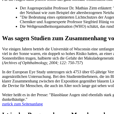
Der Augenspezialist Professor Dr. Mathias Zirm erläutert: 
der Netzhaut wie zum Beispiel der altersbezogenen Netzh
"Die Bedeutung eines optimierten Lichtschutzes der Augen
Chemiker und Augenexperte Professor Siegfried Hünig vo
Die Weltgesundheitsorganisation (WHO) schätzt, das rund
Was sagen Studien zum Zusammenhang vo
Vor einigen Jahren betrieb die Universität of Wisconsin eine umfang
viel in der Sonne waren, ein doppelt so hohes Risiko hatten, an eine
Sonnenbrillen trugen, halbierte sich die Gefahr der Makuladegenerat
(
Archives of Ophthalmology, 2004; 122: 750-757
)
In der European Eye Study unterzogen sich 4753 über 65-jährige Ver
augenärztlichen Untersuchung. Bei den Studienteilnehmern, die im Bl
klarer Zusammenhang zwischen der Exposition gegenüber blauem Lich
die Devise für Menschen, die auch im Alter noch lange gut sehen wol
Weiter heißt es in der Presse: "Blassblaue Augen sind ebenfalls sta
dunkelhäutige."
zurück zum Seitenanfang