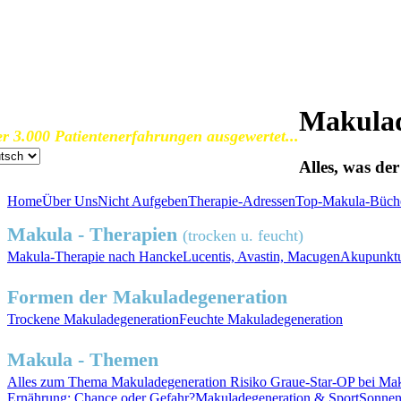
SOS Augenlicht e.V.
Vereinigung zur Erhaltung und Förderung
der Sehfähigkeit bei Makuladegeneration (AMD)
Makulad
r 3.000 Patientenerfahrungen ausgewertet...
Alles, was de
Home
Über Uns
Nicht Aufgeben
Therapie-Adressen
Top-Makula-Büch
Makula - Therapien
(trocken u. feucht)
Makula-Therapie nach Hancke
Lucentis, Avastin, Macugen
Akupunktu
Formen der Makuladegeneration
Trockene
Makuladegeneration
Feuchte
Makuladegeneration
Makula - Themen
Alles zum
Thema Makuladegeneration
Risiko
Graue-Star-OP
bei Mak
Ernährung
: Chance oder Gefahr?
Makuladegeneration &
Sport
Sonnen