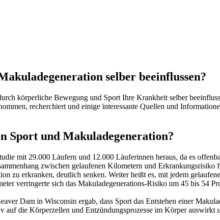
Makuladegeneration selber beeinflussen?
durch körperliche Bewegung und Sport Ihre Krankheit selber beeinflus
enommen, recherchiert und einige interessante Quellen und Informati
n Sport und Makuladegeneration?
Studie mit 29.000 Läufern und 12.000 Läuferinnen heraus, da es offe
sammenhang zwischen gelaufenen Kilometern und Erkrankungsrisiko fe
n zu erkranken, deutlich senken. Weiter heißt es, mit jedem gelaufen
eter verringerte sich das Makuladegenerations-Risiko um 45 bis 54 Pr
eaver Dam in Wisconsin ergab, dass Sport das Entstehen einer Makula
tiv auf die Körperzellen und Entzündungsprozesse im Körper auswirkt 