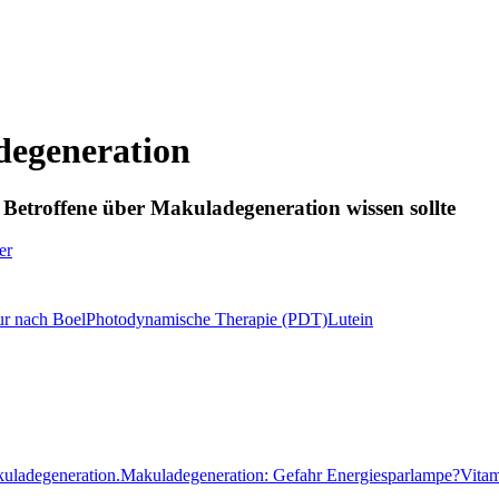
egeneration
r Betroffene über Makuladegeneration wissen sollte
er
r nach Boel
Photodynamische Therapie (PDT)
Lutein
uladegeneration.
Makuladegeneration: Gefahr
Energiesparlampe?
Vita