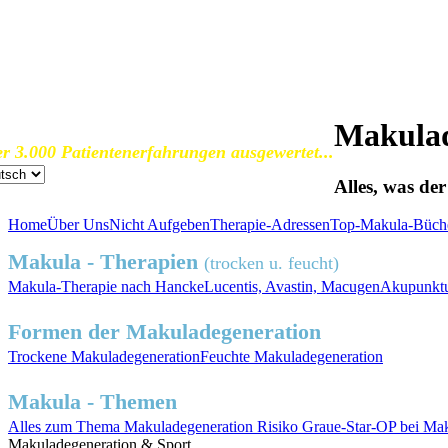
SOS Augenlicht e.V.
Vereinigung zur Erhaltung und Förderung
der Sehfähigkeit bei Makuladegeneration (AMD)
Makulad
r 3.000 Patientenerfahrungen ausgewertet...
Alles, was de
Home
Über Uns
Nicht Aufgeben
Therapie-Adressen
Top-Makula-Büch
Makula - Therapien
(trocken u. feucht)
Makula-Therapie nach Hancke
Lucentis, Avastin, Macugen
Akupunktu
Formen der Makuladegeneration
Trockene
Makuladegeneration
Feuchte
Makuladegeneration
Makula - Themen
Alles zum
Thema Makuladegeneration
Risiko
Graue-Star-OP
bei Mak
Makuladegeneration &
Sport