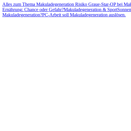
Alles zum
Thema Makuladegeneration
Risiko
Graue-Star-OP
bei Mak
Ernährung
: Chance oder Gefahr?
Makuladegeneration &
Sport
Sonnen
Makuladegeneration?
PC-Arbeit soll Makuladegeneration auslösen.