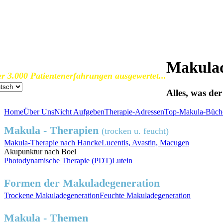
SOS Augenlicht e.V.
Vereinigung zur Erhaltung und Förderung
der Sehfähigkeit bei Makuladegeneration (AMD)
Makulad
r 3.000 Patientenerfahrungen ausgewertet...
Alles, was de
Home
Über Uns
Nicht Aufgeben
Therapie-Adressen
Top-Makula-Büch
Makula - Therapien
(trocken u. feucht)
Makula-Therapie nach Hancke
Lucentis, Avastin, Macugen
Akupunktur nach Boel
Photodynamische Therapie (PDT)
Lutein
Formen der Makuladegeneration
Trockene
Makuladegeneration
Feuchte
Makuladegeneration
Makula - Themen