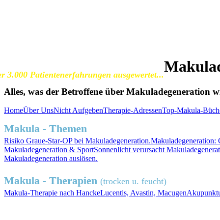
SOS Augenlicht e.V.
Vereinigung zur Erhaltung und Förderung
der Sehfähigkeit bei Makuladegeneration (AMD)
Makulad
r 3.000 Patientenerfahrungen ausgewertet...
Alles, was der Betroffene über Makuladegeneration wis
Home
Über Uns
Nicht Aufgeben
Therapie-Adressen
Top-Makula-Büch
Makula - Themen
Risiko
Graue-Star-OP
bei Makuladegeneration.
Makuladegeneration:
Makuladegeneration &
Sport
Sonnenlicht
verursacht Makuladegenerat
Makuladegeneration auslösen.
Makula - Therapien
(trocken u. feucht)
Makula-Therapie nach Hancke
Lucentis, Avastin, Macugen
Akupunktu