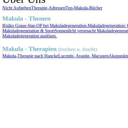
Nicht Aufgeben
Therapie-Adressen
Top-Makula-Bücher
Makula - Themen
Risiko
Graue-Star-OP
bei Makuladegeneration.
Makuladegeneration:
Makuladegeneration &
Sport
Sonnenlicht
verursacht Makuladegenerat
Makuladegeneration auslösen.
Makula - Therapien
(trocken u. feucht)
Makula-Therapie nach Hancke
Lucentis, Avastin, Macugen
Akupunktu