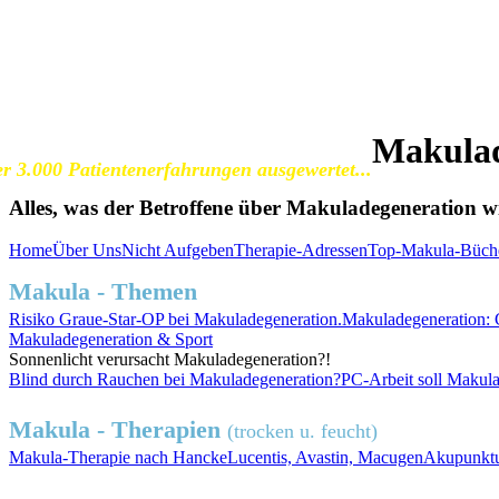
SOS Augenlicht e.V.
Vereinigung zur Erhaltung und Förderung
der Sehfähigkeit bei Makuladegeneration (AMD)
Makulad
r 3.000 Patientenerfahrungen ausgewertet...
Alles, was der Betroffene über Makuladegeneration wis
Home
Über Uns
Nicht Aufgeben
Therapie-Adressen
Top-Makula-Büch
Makula - Themen
Risiko
Graue-Star-OP
bei Makuladegeneration.
Makuladegeneration:
Makuladegeneration &
Sport
Sonnenlicht
verursacht Makuladegeneration?!
Blind durch
Rauchen
bei Makuladegeneration?
PC-Arbeit soll Makula
Makula - Therapien
(trocken u. feucht)
Makula-Therapie nach Hancke
Lucentis, Avastin, Macugen
Akupunktu