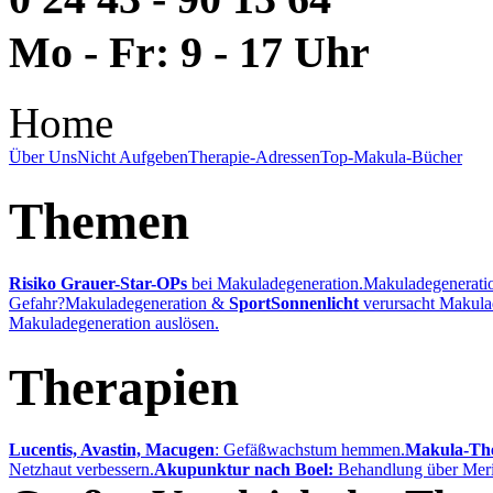
Mo - Fr: 9 - 17 Uhr
Home
Über Uns
Nicht Aufgeben
Therapie-Adressen
Top-Makula-Bücher
Themen
Risiko Grauer-Star-OPs
bei Makuladegeneration.
Makuladegenerati
Gefahr?
Makuladegeneration &
Sport
Sonnenlicht
verursacht Makula
Makuladegeneration auslösen.
Therapien
Lucentis, Avastin, Macugen
: Gefäßwachstum hemmen.
Makula-The
Netzhaut verbessern.
Akupunktur nach Boel:
Behandlung über Meri