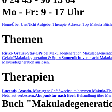
Mo - Fr: 9 - 17 Uhr
Home
Über Uns
Nicht Aufgeben
Therapie-Adressen
Top-Makula-Büch
Themen
Risiko Grauer-Star-OPs
bei Makuladegeneration.
Makuladegenerati
Gefahr?
Makuladegeneration &
Sport
Sonnenlicht
verursacht Makula
Makuladegeneration auslösen.
Therapien
Lucentis, Avastin, Macugen
: Gefäßwachstum hemmen.
Makula-The
Netzhaut verbessern.
Akupunktur nach Boel:
Behandlung über Meri
Buch "Makuladegenerati