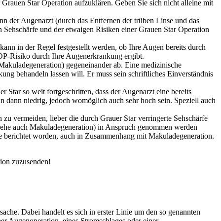
 Grauen Star Operation aufzuklären. Geben Sie sich nicht alleine mit
nn der Augenarzt (durch das Entfernen der trüben Linse und das
ten Sehschärfe und der etwaigen Risiken einer Grauen Star Operation
kann in der Regel festgestellt werden, ob Ihre Augen bereits durch
 OP-Risiko durch Ihre Augenerkrankung ergibt.
Makuladegeneration) gegeneinander ab. Eine medizinische
ung behandeln lassen will. Er muss sein schriftliches Einverständnis
Star so weit fortgeschritten, dass der Augenarzt eine bereits
n dann niedrig, jedoch womöglich auch sehr hoch sein. Speziell auch
n zu vermeiden, lieber die durch Grauer Star verringerte Sehschärfe
n (siehe auch Makuladegeneration) in Anspruch genommen werden
lge berichtet worden, auch in Zusammenhang mit Makuladegeneration.
tion zuzusenden!
sache. Dabei handelt es sich in erster Linie um den so genannten
iner Augenoperation, eines Stromschlages oder einer