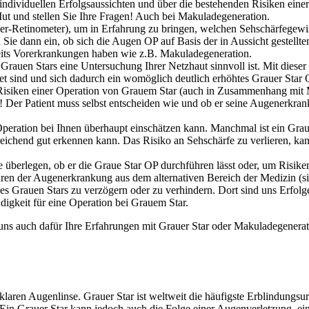
 individuellen Erfolgsaussichten und über die bestehenden Risiken einer
t und stellen Sie Ihre Fragen! Auch bei Makuladegeneration.
ser-Retinometer), um in Erfahrung zu bringen, welchen Sehschärfegewi
en Sie dann ein, ob sich die Augen OP auf Basis der in Aussicht gestell
reits Vorerkrankungen haben wie z.B. Makuladegeneration.
rauen Stars eine Untersuchung Ihrer Netzhaut sinnvoll ist. Mit dieser 
et sind und sich dadurch ein womöglich deutlich erhöhtes Grauer Star
 Risiken einer Operation von Grauem Star (auch in Zusammenhang mit 
! Der Patient muss selbst entscheiden wie und ob er seine Augenerkrank
peration bei Ihnen überhaupt einschätzen kann. Manchmal ist ein Grauer 
eichend gut erkennen kann. Das Risiko an Sehschärfe zu verlieren, kan
e überlegen, ob er die Graue Star OP durchführen lässt oder, um Risike
rfahren der Augenerkrankung aus dem alternativen Bereich der Medizi
des Grauen Stars zu verzögern oder zu verhindern. Dort sind uns Erfo
digkeit für eine Operation bei Grauem Star.
 uns auch dafür Ihre Erfahrungen mit Grauer Star oder Makuladegenera
laren Augenlinse. Grauer Star ist weltweit die häufigste Erblindungsur
itt. Ein Grauer Star kann jedoch auch die Folge einer Augenverletzung, e