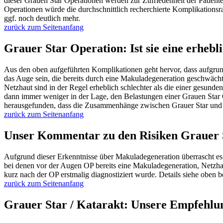
dieser Grauen Star Operationen werden zur Zufriedenheit der Patiente
Operationen würde die durchschnittlich recherchierte Komplikationsr
ggf. noch deutlich mehr.
zurück zum Seitenanfang
Grauer Star Operation: Ist sie eine erhebl
Aus den oben aufgeführten Komplikationen geht hervor, dass aufgrund
das Auge sein, die bereits durch eine Makuladegeneration geschwächt 
Netzhaut sind in der Regel erheblich schlechter als die einer gesunde
dann immer weniger in der Lage, den Belastungen einer Grauen Star 
herausgefunden, dass die Zusammenhänge zwischen Grauer Star und Ma
zurück zum Seitenanfang
Unser Kommentar zu den Risiken Grauer 
Aufgrund dieser Erkenntnisse über Makuladegeneration überrascht es n
bei denen vor der Augen OP bereits eine Makuladegeneration, Netzha
kurz nach der OP erstmalig diagnostiziert wurde. Details siehe oben 
zurück zum Seitenanfang
Grauer Star / Katarakt: Unsere Empfehlun