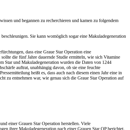
uer wissen und begannen zu recherchieren und kamen zu folgendem
h beschleunigen. Sie kann womöglich sogar eine Makuladegeneration
Befürchtungen, dass eine Graue Star Operation eine
ollte die fünf Jahre dauernde Studie ermitteln, wie sich Vitamine
em Star und Makuladegeneration wurden die Daten von 1244
hschärfe auftrat, unabhängig davon, ob sie eine feuchte
ressemitteilung heißt es, dass auch nach diesem einen Jahr eine in
icht zu entnehmen war, wie genau sich die Graue Star Operation auf
d einer Grauen Star Operation herstellen. Viele
ngen ihrer Makuladegeneration nach einer Grauen Star OP berichtet.