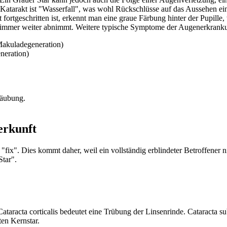
arakt ist "Wasserfall", was wohl Rückschlüsse auf das Aussehen eines
 fortgeschritten ist, erkennt man eine graue Färbung hinter der Pupille
fe immer weiter abnimmt. Weitere typische Symptome der Augenerkranku
Makuladegeneration)
neration)
täubung.
erkunft
fix". Dies kommt daher, weil ein vollständig erblindeter Betroffener n
Star".
ataracta corticalis bedeutet eine Trübung der Linsenrinde. Cataracta su
ten Kernstar.