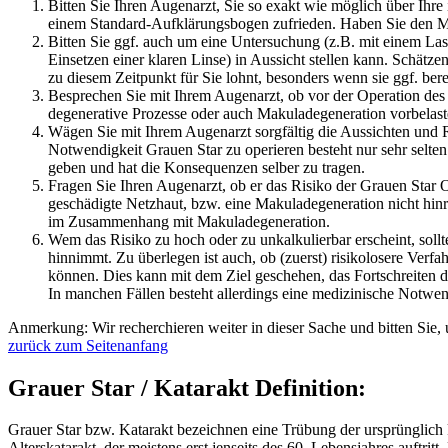
Bitten Sie Ihren Augenarzt, Sie so exakt wie möglich über Ihre
einem Standard-Aufklärungsbogen zufrieden. Haben Sie den Mu
Bitten Sie ggf. auch um eine Untersuchung (z.B. mit einem La
Einsetzen einer klaren Linse) in Aussicht stellen kann. Schätz
zu diesem Zeitpunkt für Sie lohnt, besonders wenn sie ggf. be
Besprechen Sie mit Ihrem Augenarzt, ob vor der Operation des G
degenerative Prozesse oder auch Makuladegeneration vorbelast
Wägen Sie mit Ihrem Augenarzt sorgfältig die Aussichten und
Notwendigkeit Grauen Star zu operieren besteht nur sehr selten
geben und hat die Konsequenzen selber zu tragen.
Fragen Sie Ihren Augenarzt, ob er das Risiko der Grauen Star O
geschädigte Netzhaut, bzw. eine Makuladegeneration nicht hinr
im Zusammenhang mit Makuladegeneration.
Wem das Risiko zu hoch oder zu unkalkulierbar erscheint, sollt
hinnimmt. Zu überlegen ist auch, ob (zuerst) risikolosere Ve
können. Dies kann mit dem Ziel geschehen, das Fortschreiten 
In manchen Fällen besteht allerdings eine medizinische Notwen
Anmerkung: Wir recherchieren weiter in dieser Sache und bitten Sie,
zurück zum Seitenanfang
Grauer Star / Katarakt Definition:
Grauer Star bzw. Katarakt bezeichnen eine Trübung der ursprünglich k
Alterskatarakt, der meistens erst jenseits des 60. Lebensjahres auftr