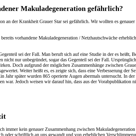
andener Makuladegeneration gefährlich?
tion an der Krankheit Grauer Star sei gefährlich. Wir wollten es gena
 bereits vorhandene Makuladegeneration / Netzhautschwäche erheblic
egenteil sei der Fall. Man beruft sich auf eine Studie in der es heißt, 
nicht nur unbegründet, sogar das Gegenteil sei der Fall. Ursprünglich s
swirken. Doch aufgrund der möglichen Zusammenhänge zwischen Grau
ewertet. Weiter heißt es, es zeigte sich, dass eine Verbesserung der Se
 Jahr später wurden 865 operierte Augen abermals untersucht. In der P
sen war. Jedoch weisen wir darauf hin, dass aus der Vorabpublikation n
it
noch immer kein genauer Zusammenhang zwischen Makuladegeneration un
ch oder schriftlich an uns gewandt und von erheblichen Verschlimmeru