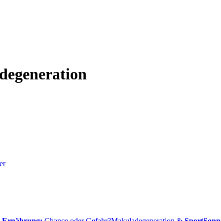
degeneration
er
& Ernährung:
Chance oder Gefahr?
Makuladegeneration &
Sport
Sonn