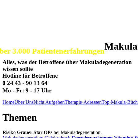
SOS Augenlicht e.V.
Vereinigung zur Erhaltung und Förderung
der Sehfähigkeit bei Makuladegeneration (AMD)
Makula
ber 3.000 Patientenerfahrungen
Alles, was der Betroffene über Makuladegeneration
wissen sollte
Hotline für Betroffene
0 24 43 - 90 13 64
Mo - Fr: 9 - 17 Uhr
Home
Über Uns
Nicht Aufgeben
Therapie-Adressen
Top-Makula-Büch
Themen
Risiko Grauer-Star-OPs
bei Makuladegeneration.
Makuladegeneration: Gefahr durch
Energiesparlampen
.
Vitamine 