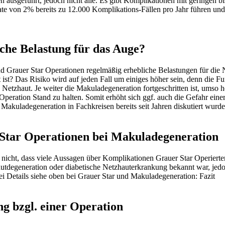
n ausgeführt, jedoch nicht alle. Es gibt Komplikationen mit geringen 
ate von 2% bereits zu 12.000 Komplikations-Fällen pro Jahr führen un
iche Belastung für das Auge?
 Grauer Star Operationen regelmäßig erhebliche Belastungen für die N
ist? Das Risiko wird auf jeden Fall um einiges höher sein, denn die F
n Netzhaut. Je weiter die Makuladegeneration fortgeschritten ist, umso h
Operation Stand zu halten. Somit erhöht sich ggf. auch die Gefahr ei
kuladegeneration in Fachkreisen bereits seit Jahren diskutiert wurde
Star Operationen bei Makuladegeneration
icht, dass viele Aussagen über Komplikationen Grauer Star Operierter b
utdegeneration oder diabetische Netzhauterkrankung bekannt war, jed
bei
Details siehe oben bei Grauer Star und Makuladegeneration: Fazit
g bzgl. einer Operation