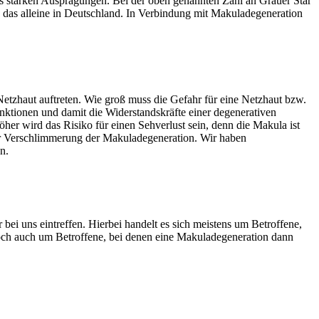
bis starken Ausprägungen. Bei der oben genannten Zahl an Grauer Star
d das alleine in Deutschland. In Verbindung mit Makuladegeneration
etzhaut auftreten. Wie groß muss die Gefahr für eine Netzhaut bzw.
unktionen und damit die Widerstandskräfte einer degenerativen
öher wird das Risiko für einen Sehverlust sein, denn die Makula ist
ner Verschlimmerung der Makuladegeneration. Wir haben
n.
ei uns eintreffen. Hierbei handelt es sich meistens um Betroffene,
och auch um Betroffene, bei denen eine Makuladegeneration dann