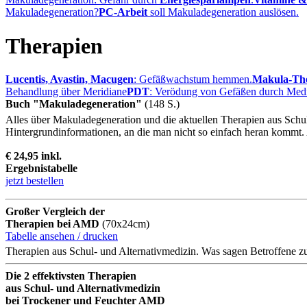
Makuladegeneration?
PC-Arbeit
soll Makuladegeneration auslösen.
Therapien
Lucentis, Avastin, Macugen
: Gefäßwachstum hemmen.
Makula-The
Behandlung über Meridiane
PDT
: Verödung von Gefäßen durch Medi
Buch "Makuladegeneration"
(148 S.)
Alles über Makuladegeneration und die aktuellen Therapien aus Schu
Hintergrundinformationen, an die man nicht so einfach heran kommt. Al
€ 24,95 inkl.
Ergebnistabelle
jetzt bestellen
Großer Vergleich der
Therapien bei AMD
(70x24cm)
Tabelle ansehen / drucken
Therapien aus Schul- und Alternativmedizin. Was sagen Betroffene z
Die 2 effektivsten Therapien
aus Schul- und Alternativmedizin
bei Trockener und Feuchter AMD