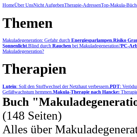
Home
Über Uns
Nicht Aufgeben
Therapie-Adressen
Top-Makula-Büch
Themen
Makuladegeneration: Gefahr durch
Energiesparlampen
.
Risiko Gra
Sonnenlicht
.
Blind durch
Rauchen
bei Makuladegeneration?
PC-Arb
Makuladegeneration?
Therapien
Lutein
: Soll den Stoffwechsel der Netzhaut verbessern.
PDT
: Verödu
Gefäßwachstum hemmen.
Makula-Therapie nach Hancke:
Therapie
Buch "Makuladegenerati
(148 Seiten)
Alles über Makuladegenerat