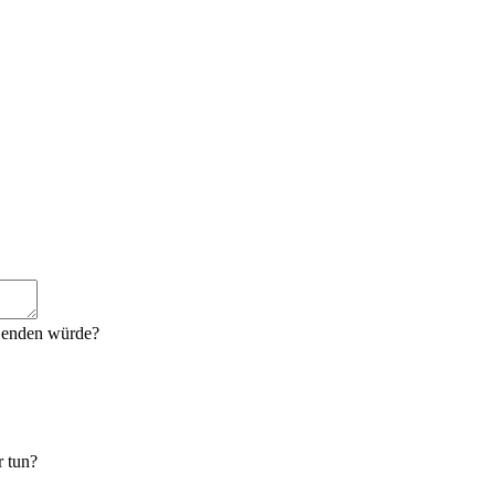
t enden würde?
r tun?