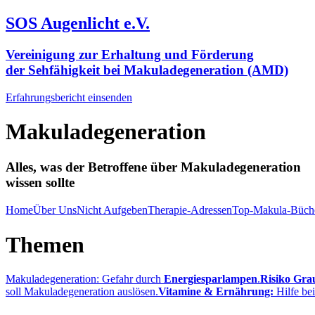
SOS Augenlicht e.V.
Vereinigung zur Erhaltung und Förderung
der Sehfähigkeit bei Makuladegeneration (AMD)
Erfahrungsbericht einsenden
Makuladegeneration
Alles, was der Betroffene über Makuladegeneration
wissen sollte
Home
Über Uns
Nicht Aufgeben
Therapie-Adressen
Top-Makula-Büch
Themen
Makuladegeneration: Gefahr durch
Energiesparlampen
.
Risiko Gra
soll Makuladegeneration auslösen.
Vitamine & Ernährung:
Hilfe be