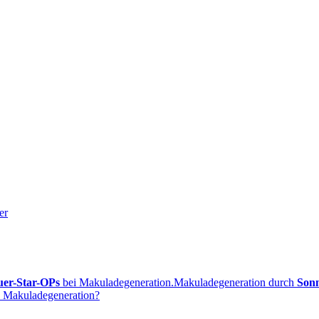
er
uer-Star-OPs
bei Makuladegeneration.
Makuladegeneration durch
Sonn
i Makuladegeneration?