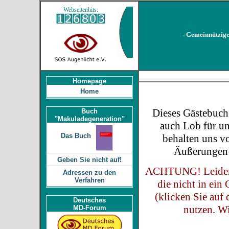
Webseitenhits:
- Gemeinnützige
Homepage
Home
Dieses Gästebuch 
Buch
"Makuladegeneration"
auch Lob für un
Das Buch
behalten uns vo
Äußerungen 
Geben Sie nicht auf!
ACHTUNG! Leider m
Adressen zu den
Verfahren
die nicht in ei
(klicken Sie auf 
Deutsches
nutzen. Wi
MD-Forum