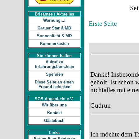
Sei
Brisantes / Aktuelles
Warnung...!
Erste Seite
Vorig
Grauer Star & MD
Sonnenlicht & MD
Kummerkasten
Sie können helfen
Aufruf zu
Erfahrungsberichten
Danke! Insbesonde
Spenden
geholt. Ist schon 
Diese Seite an einen
Freund schicken
nichtalles mit ein
SOS Augenlicht e.V.
Gudrun
Wir über uns
Kontakt
Gästebuch
Links
Ich möchte dem Te
Forum Fuer Senioren