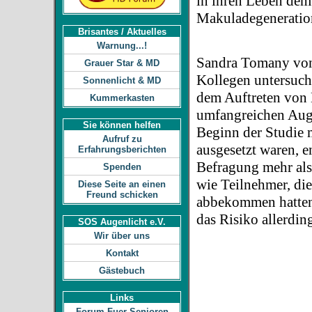
in ihren Leben dem 
Makuladegeneration
Brisantes / Aktuelles
Warnung...!
Sandra Tomany vo
Grauer Star & MD
Kollegen untersuc
Sonnenlicht & MD
dem Auftreten von 
Kummerkasten
umfangreichen Auge
Sie können helfen
Beginn der Studie 
Aufruf zu
ausgesetzt waren, e
Erfahrungsberichten
Befragung mehr als
Spenden
wie Teilnehmer, di
Diese Seite an einen
Freund schicken
abbekommen hatten
das Risiko allerdin
SOS Augenlicht e.V.
Wir über uns
Kontakt
Gästebuch
Links
Forum Fuer Senioren