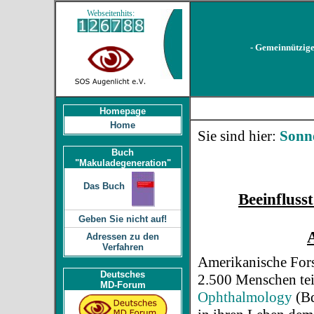
Webseitenhits:
- Gemeinnützige
Homepage
Home
Sie sind hier:
Sonn
Buch
"Makuladegeneration"
Das Buch
Beeinfluss
Geben Sie nicht auf!
Adressen zu den
Verfahren
Amerikanische Forsc
Deutsches
2.500 Menschen tei
MD-Forum
Ophthalmology
(Bd