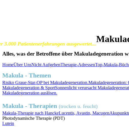
SOS Augenlicht e.V.
Vereinigung zur Erhaltung und Förderung
der Sehfähigkeit bei Makuladegeneration (AMD)
Makulad
r 3.000 Patientenerfahrungen ausgewertet...
Alles, was der Betroffene über Makuladegeneration wis
Home
Über Uns
Nicht Aufgeben
Therapie-Adressen
Top-Makula-Büch
Makula - Themen
Risiko
Graue-Star-OP
bei Makuladegeneration.
Makuladegeneration:
Makuladegeneration &
Sport
Sonnenlicht
verursacht Makuladegenerat
Makuladegeneration auslösen.
Makula - Therapien
(trocken u. feucht)
Makula-Therapie nach Hancke
Lucentis, Avastin, Macugen
Akupunktu
Photodynamische Therapie (PDT)
Lutein