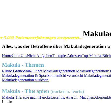
SOS Augenlicht e.V.
Vereinigung zur Erhaltung und Förderung
der Sehfähigkeit bei Makuladegeneration (AMD)
Makulad
r 3.000 Patientenerfahrungen ausgewertet...
Alles, was der Betroffene über Makuladegeneration wis
Home
Über Uns
Nicht Aufgeben
Therapie-Adressen
Top-Makula-Büch
Makula - Themen
Risiko
Graue-Star-OP
bei Makuladegeneration.
Makuladegeneration:
Makuladegeneration &
Sport
Sonnenlicht
verursacht Makuladegenerat
Makuladegeneration auslösen.
Makula - Therapien
(trocken u. feucht)
Makula-Therapie nach Hancke
Lucentis, Avastin, Macugen
Akupunktu
Lutein