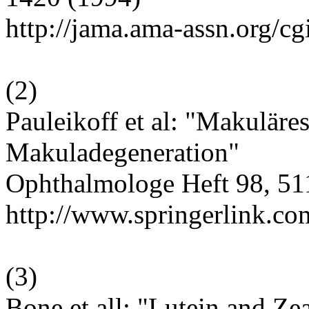
http://jama.ama-assn.org/cg
(
2
)
Pauleikoff et al: "Makuläre
Makuladegeneration"
Ophthalmologe Heft 98, 51
http://www.springerlink.c
(
3
)
Bone et all: "Lutein and Ze