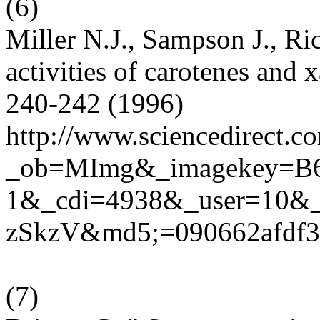
(
6
)
Miller N.J., Sampson J., R
activities of carotenes and
240-242 (1996)
http://www.sciencedirect.c
_ob=MImg&_imagekey=B
1&_cdi=4938&_user=10&
zSkzV&md5;=090662afdf31
(
7
)