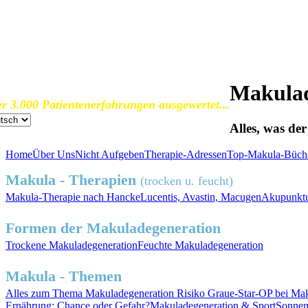
SOS Augenlicht e.V.
Vereinigung zur Erhaltung und Förderung
der Sehfähigkeit bei Makuladegeneration (AMD)
Makulad
r 3.000 Patientenerfahrungen ausgewertet...
Alles, was de
Home
Über Uns
Nicht Aufgeben
Therapie-Adressen
Top-Makula-Büch
Makula - Therapien
(trocken u. feucht)
Makula-Therapie nach Hancke
Lucentis, Avastin, Macugen
Akupunktu
Formen der Makuladegeneration
Trockene
Makuladegeneration
Feuchte
Makuladegeneration
Makula - Themen
Alles zum
Thema Makuladegeneration
Risiko
Graue-Star-OP
bei Mak
Ernährung
: Chance oder Gefahr?
Makuladegeneration &
Sport
Sonnen