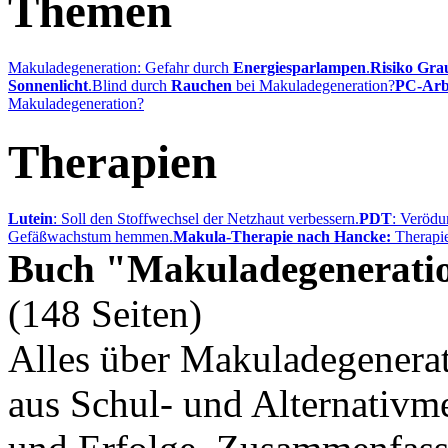
Themen
Makuladegeneration: Gefahr durch
Energiesparlampen
.
Risiko Gra
Sonnenlicht
.
Blind durch
Rauchen
bei Makuladegeneration?
PC-Arb
Makuladegeneration?
Therapien
Lutein
: Soll den Stoffwechsel der Netzhaut verbessern.
PDT
: Verödu
Gefäßwachstum hemmen.
Makula-Therapie nach Hancke:
Therapie
Buch "Makuladegenerati
(148 Seiten)
Alles über Makuladegenerat
aus Schul- und Alternativme