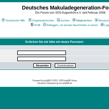
Deutsches Makuladegeneration-F
Ein Forum von SOS Augenlicht e.V. seit Februar 2006
Technische Hilfe
Organisatorisches
Suchen
Mitgliederliste
Benutze
Profil
Einloggen, um private Nachrichten zu lesen
Log
Schicken Sie mir bitte ein neues Passwort.
Powered by
phpBB
© 2001, 2005 phpBB Group
Deutsche Übersetzung von
phpBB.de