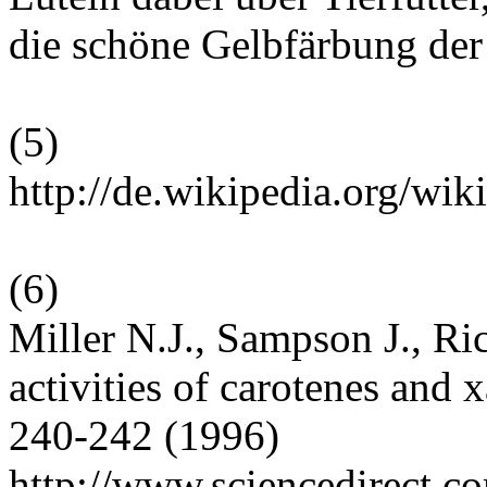
die schöne Gelbfärbung der 
(
5
)
http://de.wikipedia.org/wi
(
6
)
Miller N.J., Sampson J., R
activities of carotenes and
240-242 (1996)
http://www.sciencedirect.c