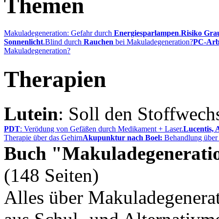
Themen
Makuladegeneration: Gefahr durch
Energiesparlampen
.
Risiko Gra
Sonnenlicht
.
Blind durch
Rauchen
bei Makuladegeneration?
PC-Arb
Makuladegeneration?
Therapien
Lutein
: Soll den Stoffwech
PDT
: Verödung von Gefäßen durch Medikament + Laser.
Lucentis, 
Therapie über das Gehirn
Akupunktur nach Boel:
Behandlung über 
Buch "Makuladegenerati
(148 Seiten)
Alles über Makuladegenerat