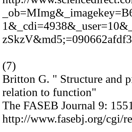
_ob=MImg&_imagekey=B
1&_cdi=4938&_user=10&
zSkzV&md5;=090662afdf31
(
7
)
Britton G. " Structure and p
relation to function"
The FASEB Journal 9: 1551
http://www.fasebj.org/cgi/r