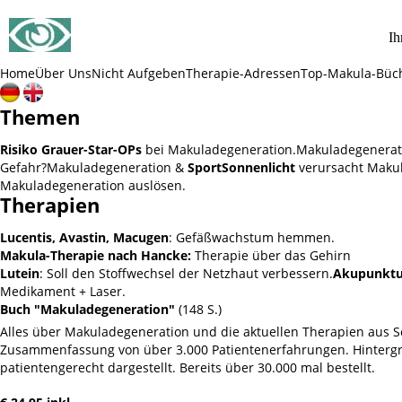
SOS Augenlicht e.V.
Ih
Vereinigung zur Erhaltung und Förderung
der Sehfähigkeit bei Makuladegeneration (AMD)
Home
Über Uns
Nicht Aufgeben
Therapie-Adressen
Top-Makula-Büc
Themen
Risiko Grauer-Star-OPs
bei Makuladegeneration.
Makuladegenerat
Gefahr?
Makuladegeneration &
Sport
Sonnenlicht
verursacht Makul
Makuladegeneration auslösen.
Therapien
Lucentis, Avastin, Macugen
: Gefäßwachstum hemmen.
Makula-Therapie nach Hancke:
Therapie über das Gehirn
Lutein
: Soll den Stoffwechsel der Netzhaut verbessern.
Akupunktur
Medikament + Laser.
Buch "Makuladegeneration"
(148 S.)
Alles über Makuladegeneration und die aktuellen Therapien aus Sc
Zusammenfassung von über 3.000 Patientenerfahrungen. Hintergru
patientengerecht dargestellt. Bereits über 30.000 mal bestellt.