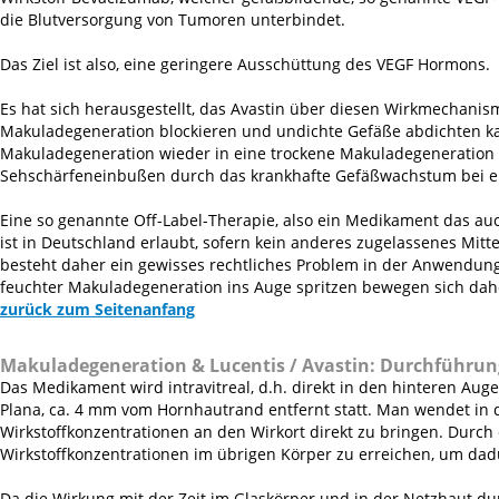
die Blutversorgung von Tumoren unterbindet.
Das Ziel ist also, eine geringere Ausschüttung des VEGF Hormons.
Es hat sich herausgestellt, das Avastin über diesen Wirkmechan
Makuladegeneration blockieren und undichte Gefäße abdichten kan
Makuladegeneration wieder in eine trockene Makuladegeneration
Sehschärfeneinbußen durch das krankhafte Gefäßwachstum bei ei
Eine so genannte Off-Label-Therapie, also ein Medikament das auc
ist in Deutschland erlaubt, sofern kein anderes zugelassenes Mitte
besteht daher ein gewisses rechtliches Problem in der Anwendung
feuchter Makuladegeneration ins Auge spritzen bewegen sich dahe
zurück zum Seitenanfang
Makuladegeneration & Lucentis / Avastin:
Durchführung
Das Medikament wird intravitreal, d.h. direkt in den hinteren Auge
Plana, ca. 4 mm vom Hornhautrand entfernt statt. Man wendet in d
Wirkstoffkonzentrationen an den Wirkort direkt zu bringen. Durch
Wirkstoffkonzentrationen im übrigen Körper zu erreichen, um d
Da die Wirkung mit der Zeit im Glaskörper und in der Netzhaut durc