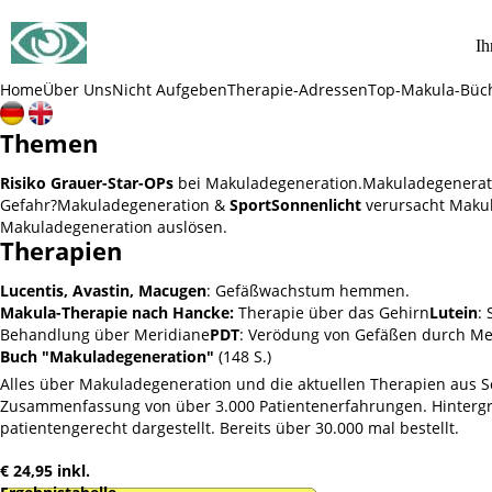
SOS Augenlicht e.V.
Ih
Vereinigung zur Erhaltung und Förderung
der Sehfähigkeit bei Makuladegeneration (AMD)
Home
Über Uns
Nicht Aufgeben
Therapie-Adressen
Top-Makula-Büc
Themen
Risiko Grauer-Star-OPs
bei Makuladegeneration.
Makuladegenerat
Gefahr?
Makuladegeneration &
Sport
Sonnenlicht
verursacht Makul
Makuladegeneration auslösen.
Therapien
Lucentis, Avastin, Macugen
: Gefäßwachstum hemmen.
Makula-Therapie nach Hancke:
Therapie über das Gehirn
Lutein
:
Behandlung über Meridiane
PDT
: Verödung von Gefäßen durch Me
Buch "Makuladegeneration"
(148 S.)
Alles über Makuladegeneration und die aktuellen Therapien aus Sc
Zusammenfassung von über 3.000 Patientenerfahrungen. Hintergru
patientengerecht dargestellt. Bereits über 30.000 mal bestellt.
€ 24,95 inkl.