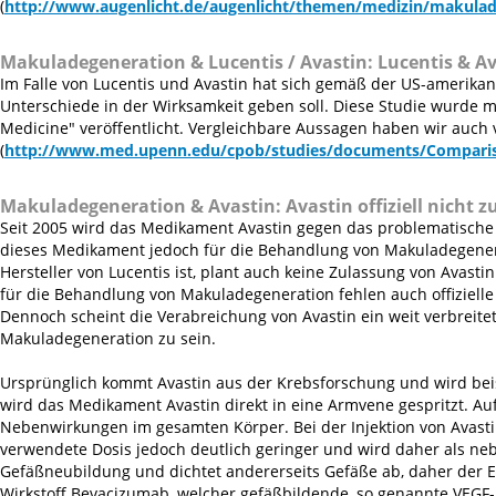
(
http://www.augenlicht.de/augenlicht/themen/medizin/makulad
Makuladegeneration & Lucentis / Avastin:
Lucentis & Av
Im Falle von Lucentis und Avastin hat sich gemäß der US-amerika
Unterschiede in der Wirksamkeit geben soll. Diese Studie wurde m
Medicine" veröffentlicht. Vergleichbare Aussagen haben wir auch v
(
http://www.med.upenn.edu/cpob/studies/documents/Comparis
Makuladegeneration & Avastin:
Avastin offiziell nicht 
Seit 2005 wird das Medikament Avastin gegen das problematische 
dieses Medikament jedoch für die Behandlung von Makuladegenerati
Hersteller von Lucentis ist, plant auch keine Zulassung von Avas
für die Behandlung von Makuladegeneration fehlen auch offizie
Dennoch scheint die Verabreichung von Avastin ein weit verbreit
Makuladegeneration zu sein.
Ursprünglich kommt Avastin aus der Krebsforschung und wird bei
wird das Medikament Avastin direkt in eine Armvene gespritzt. Au
Nebenwirkungen im gesamten Körper. Bei der Injektion von Avastin
verwendete Dosis jedoch deutlich geringer und wird daher als n
Gefäßneubildung und dichtet andererseits Gefäße ab, daher der Ei
Wirkstoff Bevacizumab, welcher gefäßbildende, so genannte VEGF-