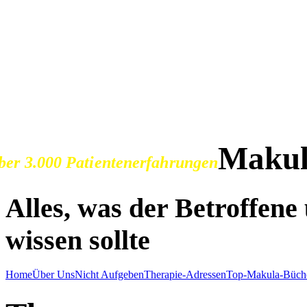
SOS Augenlicht e.V.
Vereinigung zur Erhaltu
der Sehfähigkeit bei Ma
Makul
ber 3.000 Patientenerfahrungen
Alles, was der Betroffen
wissen sollte
Home
Über Uns
Nicht Aufgeben
Therapie-Adressen
Top-Makula-Büch