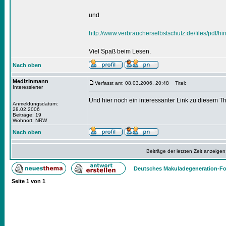
und
http://www.verbraucherselbstschutz.de/files/pdf/h
Viel Spaß beim Lesen.
Nach oben
Medizinmann
Verfasst am: 08.03.2006, 20:48
Titel:
Interessierter
Und hier noch ein interessanter Link zu diesem 
Anmeldungsdatum:
28.02.2006
Beiträge: 19
Wohnort: NRW
Nach oben
Beiträge der letzten Zeit anzeigen
Deutsches Makuladegeneration-Fo
Seite
1
von
1