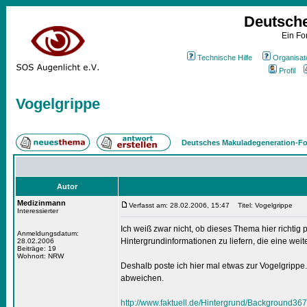
Deutsch
Ein Fo
Technische Hilfe
Organisat
Profil
Vogelgrippe
Deutsches Makuladegeneration-Fo
Autor
Medizinmann
Verfasst am: 28.02.2006, 15:47
Titel: Vogelgrippe
Interessierter
Ich weiß zwar nicht, ob dieses Thema hier richtig p
Anmeldungsdatum:
Hintergrundinformationen zu liefern, die eine wei
28.02.2006
Beiträge: 19
Wohnort: NRW
Deshalb poste ich hier mal etwas zur Vogelgrippe.
abweichen.
http://www.faktuell.de/Hintergrund/Background367