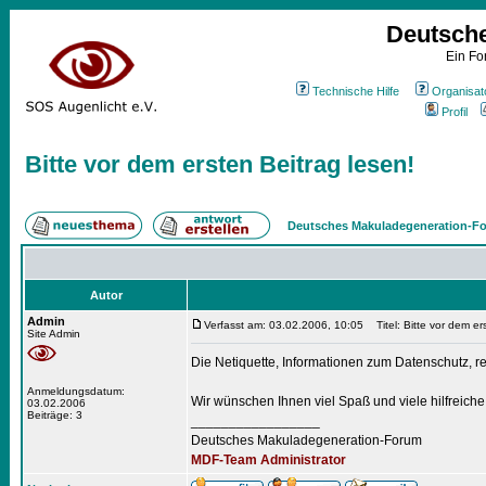
Deutsch
Ein Fo
Technische Hilfe
Organisat
Profil
Bitte vor dem ersten Beitrag lesen!
Deutsches Makuladegeneration-Fo
Autor
Admin
Verfasst am: 03.02.2006, 10:05
Titel: Bitte vor dem er
Site Admin
Die Netiquette, Informationen zum Datenschutz, re
Anmeldungsdatum:
Wir wünschen Ihnen viel Spaß und viele hilfreich
03.02.2006
Beiträge: 3
_________________
Deutsches Makuladegeneration-Forum
MDF-Team Administrator