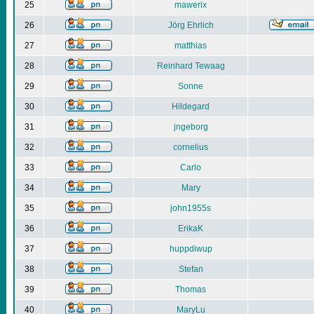
25
mawerix
26
Jörg Ehrlich
27
matthias
28
Reinhard Tewaag
29
Sonne
30
Hildegard
31
jngeborg
32
cornelius
33
Carlo
34
Mary
35
john1955s
36
ErikaK
37
huppdiwup
38
Stefan
39
Thomas
40
MaryLu