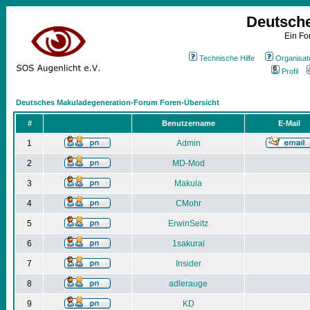
Deutsch
Ein Fo
Technische Hilfe
Organisat
Profil
Deutsches Makuladegeneration-Forum Foren-Übersicht
#
Benutzername
E-Mail
1
Admin
2
MD-Mod
3
Makula
4
CMohr
5
ErwinSeitz
6
1sakurai
7
Insider
8
adlerauge
9
KD