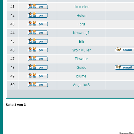
41
timmeier
42
Helen
43
libru
44
kimwong1
45
Elli
46
Wolf Müller
47
Flewdur
48
Guido
49
blume
50
AngelikaS
Seite
1
von
3
Powered by