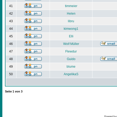
41
timmeier
42
Helen
43
libru
44
kimwong1
45
Elli
46
Wolf Müller
47
Flewdur
48
Guido
49
blume
50
AngelikaS
Seite
1
von
3
Powered by