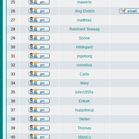
25
mawerix
26
Jörg Ehrlich
27
matthias
28
Reinhard Tewaag
29
Sonne
30
Hildegard
31
jngeborg
32
cornelius
33
Carlo
34
Mary
35
john1955s
36
ErikaK
37
huppdiwup
38
Stefan
39
Thomas
40
MaryLu