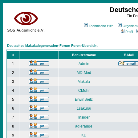
Deutsch
Ein Fo
Technische Hilfe
Organisat
Profil
Deutsches Makuladegeneration-Forum Foren-Übersicht
#
Benutzername
E-Mail
1
Admin
2
MD-Mod
3
Makula
4
CMohr
5
ErwinSeitz
6
1sakurai
7
Insider
8
adlerauge
9
KD