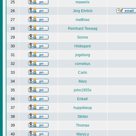
25
mawerix
26
Jörg Ehrlich
27
matthias
28
Reinhard Tewaag
29
Sonne
30
Hildegard
31
jngeborg
32
cornelius
33
Carlo
34
Mary
35
john1955s
36
ErikaK
37
huppdiwup
38
Stefan
39
Thomas
40
MaryLu