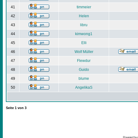
41
timmeier
42
Helen
43
libru
44
kimwong1
45
Elli
46
Wolf Müller
47
Flewdur
48
Guido
49
blume
50
AngelikaS
Seite
1
von
3
Powered by