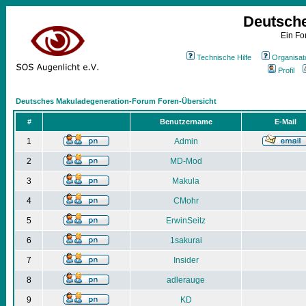
Deutsch
Ein Fo
Technische Hilfe
Organisat
Profil
Deutsches Makuladegeneration-Forum Foren-Übersicht
#
Benutzername
E-Mail
1
Admin
2
MD-Mod
3
Makula
4
CMohr
5
ErwinSeitz
6
1sakurai
7
Insider
8
adlerauge
9
KD