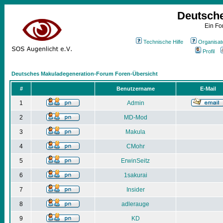
Deutsch
Ein Fo
Technische Hilfe
Organisat
Profil
Deutsches Makuladegeneration-Forum Foren-Übersicht
#
Benutzername
E-Mail
1
Admin
2
MD-Mod
3
Makula
4
CMohr
5
ErwinSeitz
6
1sakurai
7
Insider
8
adlerauge
9
KD