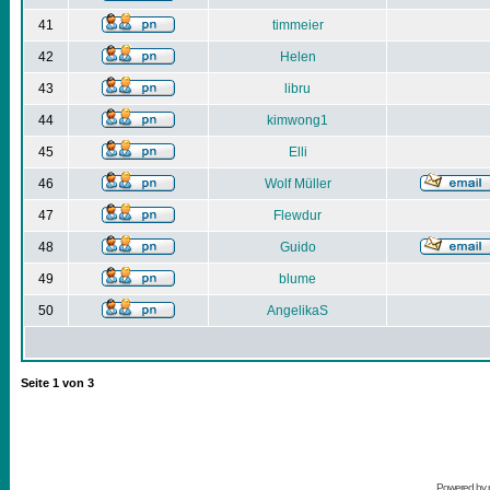
41
timmeier
42
Helen
43
libru
44
kimwong1
45
Elli
46
Wolf Müller
47
Flewdur
48
Guido
49
blume
50
AngelikaS
Seite
1
von
3
Powered by