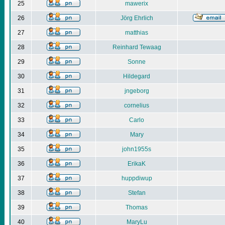
25
mawerix
26
Jörg Ehrlich
27
matthias
28
Reinhard Tewaag
29
Sonne
30
Hildegard
31
jngeborg
32
cornelius
33
Carlo
34
Mary
35
john1955s
36
ErikaK
37
huppdiwup
38
Stefan
39
Thomas
40
MaryLu