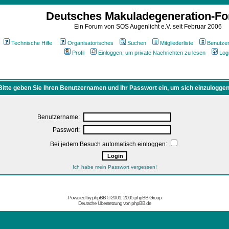
Deutsches Makuladegeneration-F
Ein Forum von SOS Augenlicht e.V. seit Februar 2006
Technische Hilfe
Organisatorisches
Suchen
Mitgliederliste
Benutze
Profil
Einloggen, um private Nachrichten zu lesen
Log
Bitte geben Sie Ihren Benutzernamen und Ihr Passwort ein, um sich einzuloggen
Benutzername:
Passwort:
Bei jedem Besuch automatisch einloggen:
Ich habe mein Passwort vergessen!
Powered by
phpBB
© 2001, 2005 phpBB Group
Deutsche Übersetzung von
phpBB.de