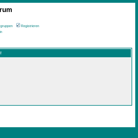
orum
rgruppen
Registrieren
in
!