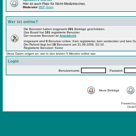
Hier ist auch Platz für Nicht-Medizinisches.
Moderator
MDF-Team
Wer ist online?
Die Benutzer haben insgesamt
281
Beiträge geschrieben.
Das Board hat
101
registrierte Benutzer.
Der neueste Benutzer ist
Anteddick6
.
Insgesamt sind
0
Benutzer online: Kein registrierter, kein versteckter und kein 
Der Rekord liegt bei
18
Benutzern am 31.08.2006, 02:10.
Registrierte Benutzer: Keine
Diese Daten zeigen an, wer in den letzten 5 Minuten online war.
Login
Benutzername:
Passwort:
Neue Beiträge
Powered by
Deutsc