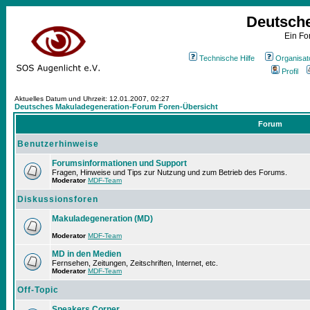
Deutsch
Ein Fo
Technische Hilfe
Organisat
Profil
Aktuelles Datum und Uhrzeit: 12.01.2007, 02:27
Deutsches Makuladegeneration-Forum Foren-Übersicht
Forum
Benutzerhinweise
Forumsinformationen und Support
Fragen, Hinweise und Tips zur Nutzung und zum Betrieb des Forums.
Moderator
MDF-Team
Diskussionsforen
Makuladegeneration (MD)
Moderator
MDF-Team
MD in den Medien
Fernsehen, Zeitungen, Zeitschriften, Internet, etc.
Moderator
MDF-Team
Off-Topic
Speakers Corner