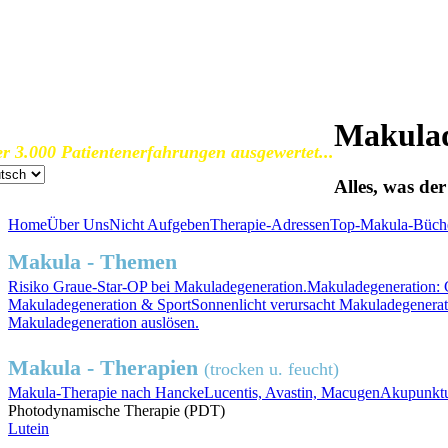
SOS Augenlicht e.V.
Vereinigung zur Erhaltung und Förderung
der Sehfähigkeit bei Makuladegeneration (AMD)
Makulad
r 3.000 Patientenerfahrungen ausgewertet...
Alles, was de
Home
Über Uns
Nicht Aufgeben
Therapie-Adressen
Top-Makula-Büch
Makula - Themen
Risiko
Graue-Star-OP
bei Makuladegeneration.
Makuladegeneration:
Makuladegeneration &
Sport
Sonnenlicht
verursacht Makuladegenerat
Makuladegeneration auslösen.
Makula - Therapien
(trocken u. feucht)
Makula-Therapie nach Hancke
Lucentis, Avastin, Macugen
Akupunktu
Photodynamische Therapie (PDT)
Lutein