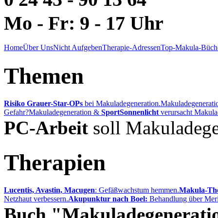
Mo - Fr: 9 - 17 Uhr
Home
Über Uns
Nicht Aufgeben
Therapie-Adressen
Top-Makula-Büch
Themen
Risiko Grauer-Star-OPs
bei Makuladegeneration.
Makuladegenerati
Gefahr?
Makuladegeneration &
Sport
Sonnenlicht
verursacht Makula
PC-Arbeit
soll Makuladege
Therapien
Lucentis, Avastin, Macugen
: Gefäßwachstum hemmen.
Makula-The
Netzhaut verbessern.
Akupunktur nach Boel:
Behandlung über Meri
Buch "Makuladegenerati