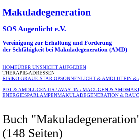
Makuladegeneration
SOS Augenlicht e.V.
Vereinigung zur Erhaltung und Förderung
der Sehfähigkeit bei Makuladegeneration (AMD)
HOME
ÜBER UNS
NICHT AUFGEBEN
THERAPIE-ADRESSEN
RISIKO GRAUE-STAR OP
SONNENLICHT & AMD
LUTEIN &
PDT & AMD
LUCENTIS / AVASTIN / MACUGEN & AMD
MAK
ENERGIESPARLAMPEN
MAKULADEGENERATION & RAU
Buch "Makuladegeneration
(148 Seiten)