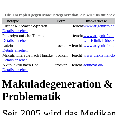
Die Therapien gegen Makuladegeneration, die wir uns für Sie 
Therapie
Form
Info-Adresse
Lucentis- / Avastin-Spritzen
feucht
www.augeninfo.de
Details ansehen
Photodynamische Therapie
feucht
www.augeninfo.de
Details ansehen
Uni-Klinik Lübeck
Lutein
trocken + feucht
www.augeninfo.de
Details ansehen
Makula-Therapie nach Hancke
trocken + feucht
www.praxis-hanck
Details ansehen
Akupunktur nach Boel
trocken + feucht
acunova.dk/
Details ansehen
Makuladegeneration & A
Problematik
Seit 2005 wird das Medika