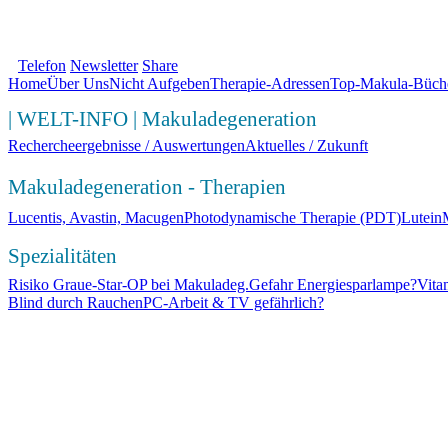
SOS Augenlicht e.V. | Ihre erste Anlaufste
Telefon
Newsletter
Share
Home
Über Uns
Nicht Aufgeben
Therapie-Adressen
Top-Makula-Büch
|
WELT-INFO
|
Makuladegeneration
Rechercheergebnisse / Auswertungen
Aktuelles / Zukunft
Makuladegeneration - Therapien
Lucentis, Avastin, Macugen
Photodynamische Therapie (PDT)
Lutein
Spezialitäten
Risiko Graue-Star-OP bei Makuladeg.
Gefahr Energiesparlampe?
Vita
Blind durch Rauchen
PC-Arbeit & TV gefährlich?