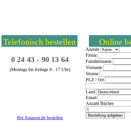
r Macular Degeneration
Telefonisch bestellen
Online be
Anrede
Firma
0 24 43 - 90 13 64
Familienname
Vorname
(Montags bis freitags 9 - 17 Uhr)
Strasse
PLZ / Ort
Land
Email
Anzahl Bücher
Bei Amazon.de bestellen