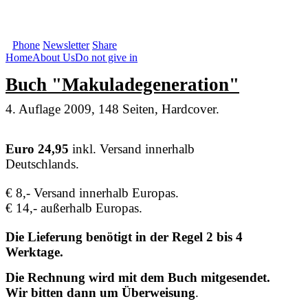
SOS Augenlicht e.V. | Your first source fo
Phone
Newsletter
Share
Home
About Us
Do not give in
Buch "Makuladegeneration"
4. Auflage 2009, 148 Seiten, Hardcover.
Euro 24,95
inkl. Versand innerhalb
Deutschlands.
€ 8,- Versand innerhalb Europas.
€ 14,- außerhalb Europas.
Die Lieferung benötigt in der Regel 2 bis 4
Werktage.
Die Rechnung wird mit dem Buch mitgesendet.
Wir bitten dann um Überweisung
.