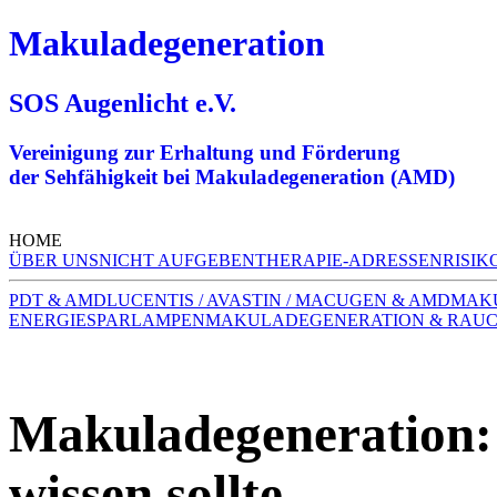
Makuladegeneration
SOS Augenlicht e.V.
Vereinigung zur Erhaltung und Förderung
der Sehfähigkeit bei Makuladegeneration (AMD)
HOME
ÜBER UNS
NICHT AUFGEBEN
THERAPIE-ADRESSEN
RISIK
PDT & AMD
LUCENTIS / AVASTIN / MACUGEN & AMD
MAK
ENERGIESPARLAMPEN
MAKULADEGENERATION & RAU
Makuladegeneration: 
wissen sollte