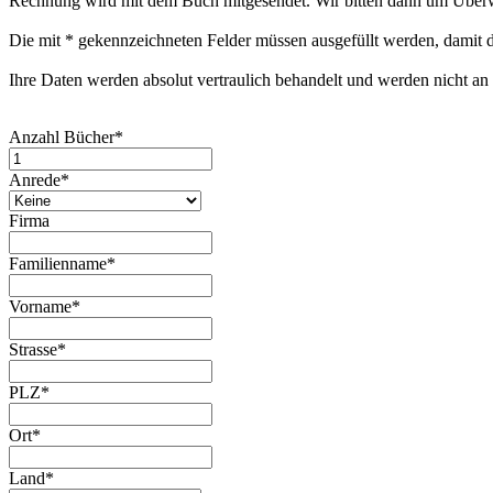
Rechnung wird mit dem Buch mitgesendet. Wir bitten dann um Über
Die mit
*
gekennzeichneten Felder müssen ausgefüllt werden, damit d
Ihre Daten werden absolut vertraulich behandelt und werden nicht an
Anzahl Bücher
*
Anrede
*
Firma
Familienname
*
Vorname
*
Strasse
*
PLZ
*
Ort
*
Land
*