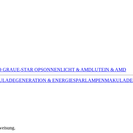
O GRAUE-STAR OP
SONNENLICHT & AMD
LUTEIN & AMD
LADEGENERATION & ENERGIESPARLAMPEN
MAKULADE
weisung
.