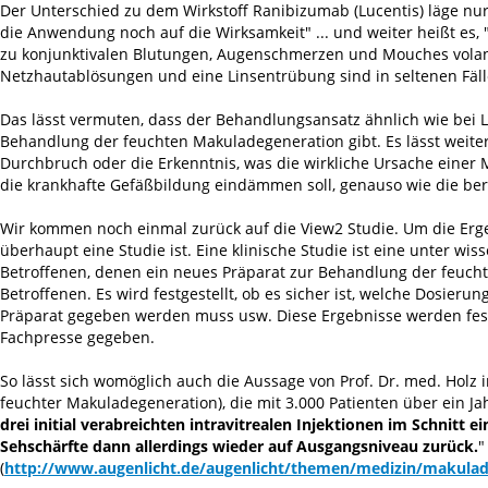
Der Unterschied zu dem Wirkstoff Ranibizumab (Lucentis) läge nu
die Anwendung noch auf die Wirksamkeit" ... und weiter heißt es,
zu konjunktivalen Blutungen, Augenschmerzen und Mouches vola
Netzhautablösungen und eine Linsentrübung sind in seltenen Fäl
Das lässt vermuten, dass der Behandlungsansatz ähnlich wie bei L
Behandlung der feuchten Makuladegeneration gibt. Es lässt weite
Durchbruch oder die Erkenntnis, was die wirkliche Ursache einer M
die krankhafte Gefäßbildung eindämmen soll, genauso wie die ber
Wir kommen noch einmal zurück auf die View2 Studie. Um die Erge
überhaupt eine Studie ist. Eine klinische Studie ist eine unter w
Betroffenen, denen ein neues Präparat zur Behandlung der feuch
Betroffenen. Es wird festgestellt, ob es sicher ist, welche Dosier
Präparat gegeben werden muss usw. Diese Ergebnisse werden festge
Fachpresse gegeben.
So lässt sich womöglich auch die Aussage von Prof. Dr. med. Holz 
feuchter Makuladegeneration), die mit 3.000 Patienten über ein Ja
drei initial verabreichten intravitrealen Injektionen im Schnitt e
Sehschärfte dann allerdings wieder auf Ausgangsniveau zurück.
"
(
http://www.augenlicht.de/augenlicht/themen/medizin/makulad