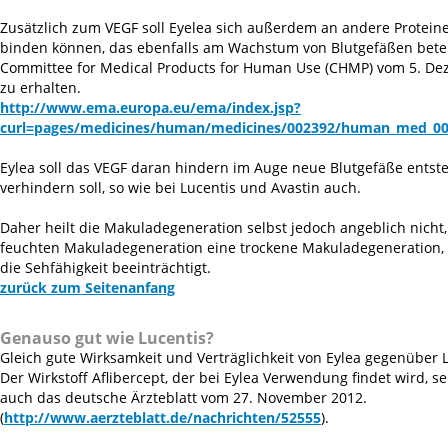
Zusätzlich zum VEGF soll Eyelea sich außerdem an andere Proteine 
binden können, das ebenfalls am Wachstum von Blutgefäßen beteili
Committee for Medical Products for Human Use (CHMP) vom 5. De
zu erhalten.
http://www.ema.europa.eu/ema/index.jsp?
curl=pages/medicines/human/medicines/002392/human_med_0
Eylea soll das VEGF daran hindern im Auge neue Blutgefäße entsteh
verhindern soll, so wie bei Lucentis und Avastin auch.
Daher heilt die Makuladegeneration selbst jedoch angeblich nicht,
feuchten Makuladegeneration eine trockene Makuladegeneration, di
die Sehfähigkeit beeinträchtigt.
zurück zum Seitenanfang
Genauso gut wie Lucentis?
Gleich gute Wirksamkeit und Verträglichkeit von Eylea gegenüber L
Der Wirkstoff Aflibercept, der bei Eylea Verwendung findet wird, s
auch das deutsche Ärzteblatt vom 27. November 2012.
(
http://www.aerzteblatt.de/nachrichten/52555
).