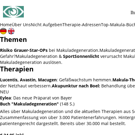
SOS Augenlicht e.V.
Ih
Vereinigung zur Erhaltung und Förderung
der Sehfähigkeit bei Makuladegeneration (AMD)
Home
Über Uns
Nicht Aufgeben
Therapie-Adressen
Top-Makula-Büc
Themen
Risiko Grauer-Star-OPs
bei Makuladegeneration.
Makuladegenerat
Gefahr?
Makuladegeneration &
Sport
Sonnenlicht
verursacht Makul
Makuladegeneration auslösen.
Therapien
Lucentis, Avastin, Macugen
: Gefäßwachstum hemmen.
Makula-Th
der Netzhaut verbessern.
Akupunktur nach Boel:
Behandlung übe
NEU
Eylea
: Das neue Präparat von Bayer
Buch "Makuladegeneration"
(148 S.)
Alles über Makuladegeneration und die aktuellen Therapien aus Sc
Zusammenfassung von über 3.000 Patientenerfahrungen. Hintergru
patientengerecht dargestellt. Bereits über 30.000 mal bestellt.