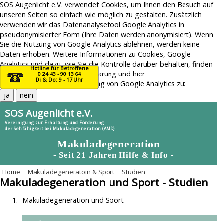
SOS Augenlicht e.V. verwendet Cookies, um Ihnen den Besuch auf
unseren Seiten so einfach wie möglich zu gestalten. Zusätzlich
verwenden wir das Datenanalysetool Google Analytics in
pseudonymisierter Form (Ihre Daten werden anonymisiert). Wenn
Sie die Nutzung von Google Analytics ablehnen, werden keine
Daten erhoben. Weitere Informationen zu Cookies, Google
Analytics und dazu, wie Sie die Kontrolle darüber behalten, finden
Hotline für Betroffene
Sie in unserer
Datenschutzerklärung
und
hier
0 24 43 - 90 13 64
Di & Do: 9 - 17 Uhr
Hiermit stimme ich der Nutzung von Google Analytics zu:
ja
nein
SOS Augenlicht e.V.
Vereinigung zur Erhaltung und Förderung
der Sehfähigkeit bei Makuladegeneration (AMD)
Makuladegeneration
- Seit 21 Jahren Hilfe & Info -
Home
Makuladegeneratoin & Sport
Studien
Menu
Makuladegeneration und Sport - Studien
Home
Makuladegeneration und Sport
AMD-Themen
Risiko durch Graue-Star-OP
AMD-News