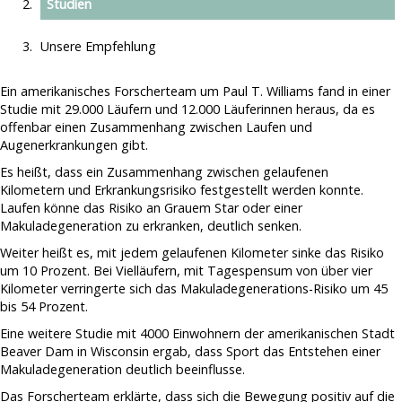
Studien
Makuladegeneration durch Energiesparlampen
Regelmäßige Spritzen gegen Makuladegeneration erhöhen
Nicht Aufgeben
Glaukom Risiko
Makuladegeneration & Sport
Unsere Empfehlung
Über Uns
Angeblich Makuladegeneration-Ursache gefunden
Verursacht Sonnenlicht Makuladegeneration?
Spenden
Makuladegeneration durch LED-Lampen
Ein amerikanisches Forscherteam um Paul T. Williams fand in einer
Makuladegeneration durch Rauchen?
Impressum
Studie mit 29.000 Läufern und 12.000 Läuferinnen heraus, da es
Künstliches Licht kann krank machen
PC-Arbeit bei Makuladegeneration gefährlich?
offenbar einen Zusammenhang zwischen Laufen und
Datenschutz
Gesunder Darm = Gesunde Makula?
Augenerkrankungen gibt.
"Ich dachte, ich bräuchte nur eine neue Brille" - Zufallsdiagnose
Es heißt, dass ein Zusammenhang zwischen gelaufenen
Makuladegeneration
Kilometern und Erkrankungsrisiko festgestellt werden konnte.
Laufen könne das Risiko an Grauem Star oder einer
Schlechte Lebensgewohnheiten können Makuladegeneration
Makuladegeneration zu erkranken, deutlich senken.
auslösen
Weiter heißt es, mit jedem gelaufenen Kilometer sinke das Risiko
Je älter, desto eher von Makuladegeneration betroffen
um 10 Prozent. Bei Vielläufern, mit Tagespensum von über vier
Pille gegen Makuladegeneration
Kilometer verringerte sich das Makuladegenerations-Risiko um 45
bis 54 Prozent.
Eine weitere Studie mit 4000 Einwohnern der amerikanischen Stadt
Beaver Dam in Wisconsin ergab, dass Sport das Entstehen einer
Makuladegeneration deutlich beeinflusse.
Das Forscherteam erklärte, dass sich die Bewegung positiv auf die