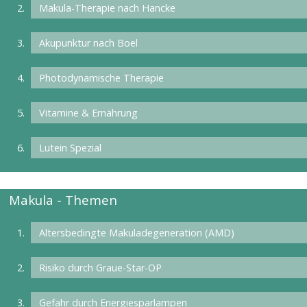
Makula-Therapie nach Hancke
Akupunktur nach Boel
Photodynamische Therapie
Vitamine & Ernährung
Lutein Spezial
Makula - Themen
Altersbedingte Makuladegeneration (AMD)
Risiko durch Graue-Star-OP
Gefahr durch Energiesparlampen