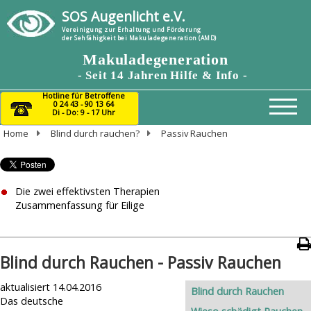
SOS Augenlicht e.V.
Vereinigung zur Erhaltung und Förderung
der Sehfähigkeit bei Makuladegeneration (AMD)
Makuladegeneration
- Seit 14 Jahren Hilfe & Info -
Hotline für Betroffene
0 24 43 - 90 13 64
Di - Do: 9 - 17 Uhr
Home
Blind durch rauchen?
Passiv Rauchen
Home
Therapie-Adressen
Nicht Aufgeben
Die zwei effektivsten Therapien
Spenden
Zusammenfassung für Eilige
Top-Makula-Bücher
Über Uns
Blind durch Rauchen - Passiv Rauchen
Die 2 effektivsten Therapien
aktualisiert 14.04.2016
Blind durch Rauchen
Das deutsche