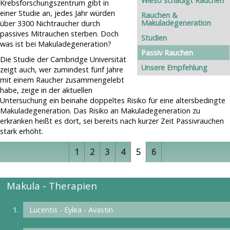
Wieso schädigt Rauchen
Krebsforschungszentrum gibt in
einer Studie an, jedes Jahr würden
Rauchen &
Makuladegeneration
über 3300 Nichtraucher durch
passives Mitrauchen sterben. Doch
Studien
was ist bei Makuladegeneration?
Passiv Rauchen
Die Studie der Cambridge Universität
Unsere Empfehlung
zeigt auch, wer zumindest fünf Jahre
mit einem Raucher zusammengelebt
habe, zeige in der aktuellen
Untersuchung ein beinahe doppeltes Risiko für eine altersbedingte
Makuladegeneration. Das Risiko an Makuladegeneration zu
erkranken heißt es dort, sei bereits nach kurzer Zeit Passivrauchen
stark erhöht.
1
2
3
4
5
6
Makula - Therapien
Lucentis - Eylea - Avastin