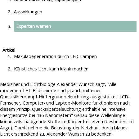
Makuladegeneration durch Energiesparlampen
Regelmäßige Spritzen gegen Makuladegeneration erhöhen
Nicht Aufgeben
Glaukom Risiko
Auswirkungen
Makuladegeneration & Sport
Über Uns
Angeblich Makuladegeneration-Ursache gefunden
Verursacht Sonnenlicht Makuladegeneration?
Spenden
Experten warnen
Makuladegeneration durch LED-Lampen
Makuladegeneration durch Rauchen?
Impressum
Künstliches Licht kann krank machen
PC-Arbeit bei Makuladegeneration gefährlich?
Datenschutz
Gesunder Darm = Gesunde Makula?
Artikel
Makuladegeneration durch LED-Lampen
"Ich dachte, ich bräuchte nur eine neue Brille" - Zufallsdiagnose
Makuladegeneration
Künstliches Licht kann krank machen
Schlechte Lebensgewohnheiten können Makuladegeneration
auslösen
Mediziner und Lichtbiologe Alexander Wunsch sagt, "Alle
Je älter, desto eher von Makuladegeneration betroffen
modernen TFT-Bildschirme sind ja auch mit einer
Quecksilberdampf-Hintergrundbeleuchtung ausgestattet. LCD-
Pille gegen Makuladegeneration
Fernseher, Computer- und Laptop-Monitore funktionieren nach
diesem Prinzip. Quecksilberbeleuchtung enthält eine intensive
Energiespitze bei 436 Nanometern" Genau diese Wellenlänge
könne zellschädigende Stoffe im Körper freisetzen (besonders im
Auge). Damit nehme die Belastung der Netzhaut durch blaues
Licht erschreckend zu, Alexander Wunsch zu bedenken.