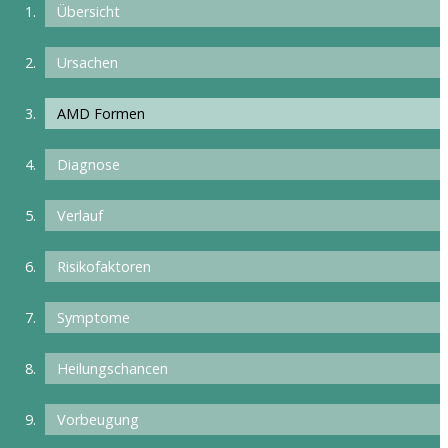
Übersicht
Ursachen
AMD Formen
Diagnose
Verlauf
Risikofaktoren
Symptome
Heilungschancen
Vorbeugung