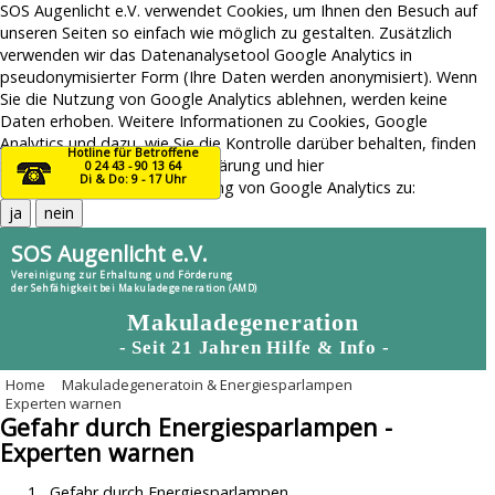
SOS Augenlicht e.V. verwendet Cookies, um Ihnen den Besuch auf
unseren Seiten so einfach wie möglich zu gestalten. Zusätzlich
verwenden wir das Datenanalysetool Google Analytics in
pseudonymisierter Form (Ihre Daten werden anonymisiert). Wenn
Sie die Nutzung von Google Analytics ablehnen, werden keine
Daten erhoben. Weitere Informationen zu Cookies, Google
Analytics und dazu, wie Sie die Kontrolle darüber behalten, finden
Hotline für Betroffene
Sie in unserer
Datenschutzerklärung
und
hier
0 24 43 - 90 13 64
Di & Do: 9 - 17 Uhr
Hiermit stimme ich der Nutzung von Google Analytics zu:
ja
nein
SOS Augenlicht e.V.
Vereinigung zur Erhaltung und Förderung
der Sehfähigkeit bei Makuladegeneration (AMD)
Makuladegeneration
- Seit 21 Jahren Hilfe & Info -
Home
Makuladegeneratoin & Energiesparlampen
Menu
Experten warnen
Home
Gefahr durch Energiesparlampen -
Experten warnen
AMD-Themen
Risiko durch Graue-Star-OP
AMD-News
Gefahr durch Energiesparlampen