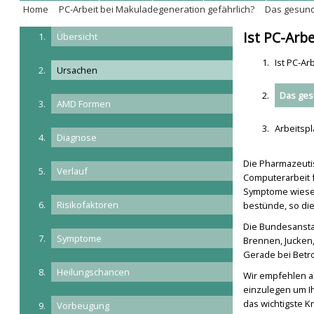
Home
PC-Arbeit bei Makuladegeneration gefährlich?
Das gesun
Ist PC-Arb
Übersicht
Ist PC-Ar
Ursachen
Das ge
AMD Formen
Arbeitspl
Diagnose
Die Pharmazeutis
Verlauf
Computerarbeit 
Symptome wiesen
Risikofaktoren
bestünde, so die
Die Bundesanstal
Symptome
Brennen, Jucken
Gerade bei Betro
Heilungschancen
Wir empfehlen a
einzulegen um Ih
das wichtigste Kr
Vorbeugung