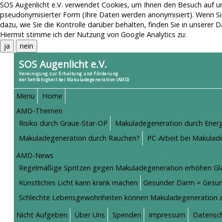
SOS Augenlicht e.V. verwendet Cookies, um Ihnen den Besuch auf un
pseudonymisierter Form (Ihre Daten werden anonymisiert). Wenn Si
dazu, wie Sie die Kontrolle darüber behalten, finden Sie in unserer
D
Hiermit stimme ich der Nutzung von Google Analytics zu:
ja
nein
SOS Augenlicht e.V.
Vereinigung zur Erhaltung und Förderung
der Sehfähigkeit bei Makuladegeneration (AMD)
Menu
Home
AMD-Themen
Risiko durch Graue-Star-OP
Makuladegeneration durch Ener
Makuladegeneration durch Rauchen?
PC-Arbeit bei Makulade
AMD-News
Regelmäßige Spritzen gegen Makuladegeneration erhöhen Gl
Künstliches Licht kann krank machen
Gesunder Darm = Gesu
Schlechte Lebensgewohnheiten können Makuladegeneration 
Nicht Aufgeben
Über Uns
Spenden
Impressum
Datensc