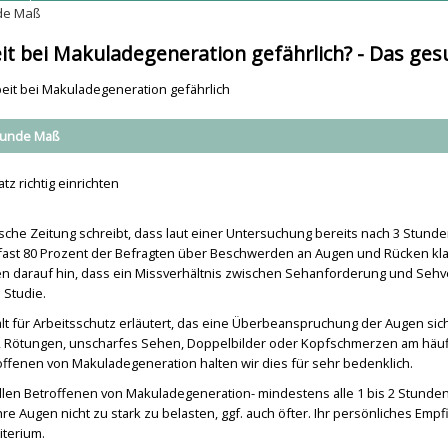
de Maß
eit bei Makuladegeneration gefährlich? - Das g
beit bei Makuladegeneration gefährlich
sunde Maß
atz richtig einrichten
che Zeitung schreibt, dass laut einer Untersuchung bereits nach 3 Stund
fast 80 Prozent der Befragten über Beschwerden an Augen und Rücken kla
 darauf hin, dass ein Missverhältnis zwischen Sehanforderung und Se
 Studie.
t für Arbeitsschutz erläutert, das eine Überbeanspruchung der Augen sic
, Rötungen, unscharfes Sehen, Doppelbilder oder Kopfschmerzen am häuf
ffenen von Makuladegeneration halten wir dies für sehr bedenklich.
llen Betroffenen von Makuladegeneration- mindestens alle 1 bis 2 Stunde
re Augen nicht zu stark zu belasten, ggf. auch öfter. Ihr persönliches Empf
iterium.