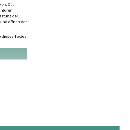
cken. Das
onturen
lastung der
 und öffnen der
e dieses Textes