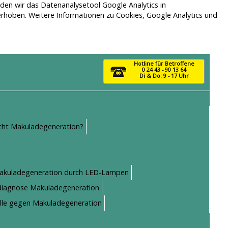
nden wir das Datenanalysetool Google Analytics in
rhoben. Weitere Informationen zu Cookies, Google Analytics und
Hotline für Betroffene
0 24 43 - 90 13 64
Di & Do: 9 - 17 Uhr
icht Makuladegeneration?
akuladegeneration durch LED-Lampen
llsdiagnose Makuladegeneration
ille gegen Makuladegeneration