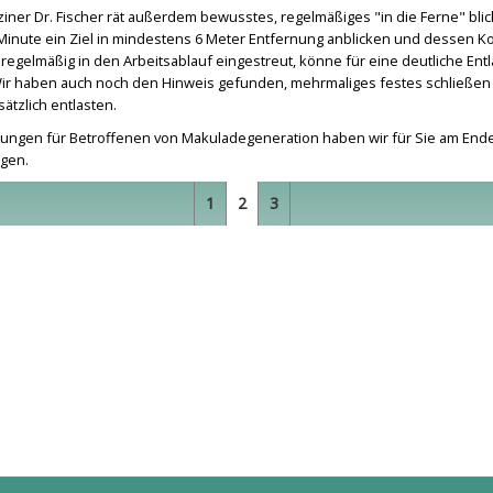
iner Dr. Fischer rät außerdem bewusstes, regelmäßiges "in die Ferne" bli
Minute ein Ziel in mindestens 6 Meter Entfernung anblicken und dessen K
 regelmäßig in den Arbeitsablauf eingestreut, könne für eine deutliche Ent
ir haben auch noch den Hinweis gefunden, mehrmaliges festes schließen
tzlich entlasten.
ungen für Betroffenen von Makuladegeneration haben wir für Sie am End
gen.
1
2
3