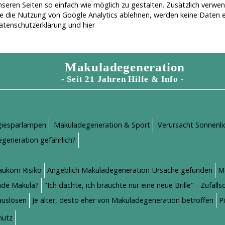
seren Seiten so einfach wie möglich zu gestalten. Zusätzlich verwe
e die Nutzung von Google Analytics ablehnen, werden keine Daten e
atenschutzerklärung
und
hier
Makuladegeneration
- Seit 21 Jahren Hilfe & Info -
giesparlampen
Makuladegeneration & Sport
Verursacht Sonnenl
generation gefährlich?
aukom Risiko
Angeblich Makuladegeneration-Ursache gefunden
M
nde Makula?
"Ich dachte, ich bräuchte nur eine neue Brille" - Zufa
auslösen
Je älter, desto eher von Makuladegeneration betroffen
P
hutz