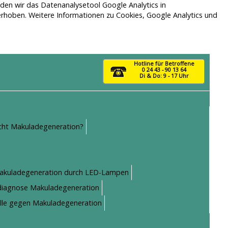
nden wir das Datenanalysetool Google Analytics in
rhoben. Weitere Informationen zu Cookies, Google Analytics und
Hotline für Betroffene
0 24 43 - 90 13 64
Di & Do: 9 - 17 Uhr
icht Makuladegeneration?
akuladegeneration durch LED-Lampen
llsdiagnose Makuladegeneration
ille gegen Makuladegeneration