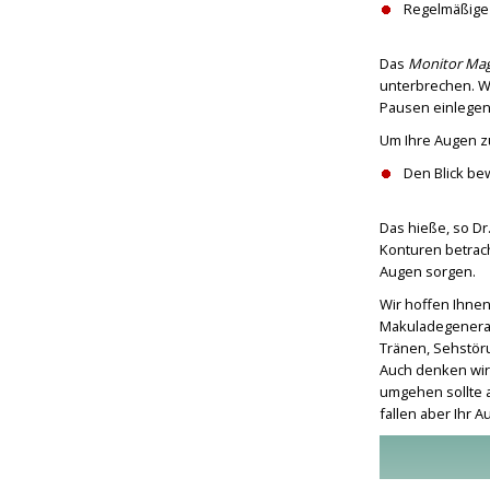
Regelmäßige 
Das
Monitor Mag
unterbrechen. Wi
Pausen einlegen 
Um Ihre Augen zu
Den Blick be
Das hieße, so Dr
Konturen betrach
Augen sorgen.
Wir hoffen Ihnen
Makuladegenerat
Tränen, Sehstöru
Auch denken wir
umgehen sollte a
fallen aber Ihr A