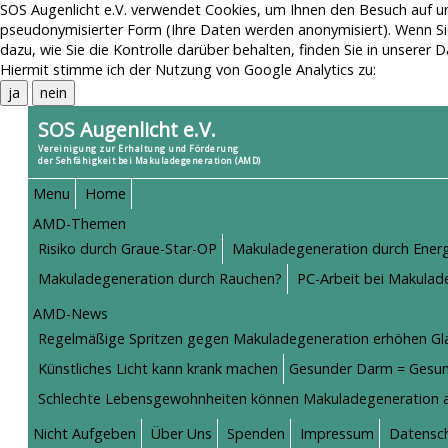
SOS Augenlicht e.V. verwendet Cookies, um Ihnen den Besuch auf un
pseudonymisierter Form (Ihre Daten werden anonymisiert). Wenn Si
dazu, wie Sie die Kontrolle darüber behalten, finden Sie in unserer
D
Hiermit stimme ich der Nutzung von Google Analytics zu:
ja
nein
SOS Augenlicht e.V.
Vereinigung zur Erhaltung und Förderung
der Sehfähigkeit bei Makuladegeneration (AMD)
Menu
Home
AMD-Themen
Risiko durch Graue-Star-OP
Makuladegeneration durch Ener
Makuladegeneration durch Rauchen?
PC-Arbeit bei Makulade
AMD-News
Regelmäßige Spritzen gegen Makuladegeneration erhöhen Gl
Künstliches Licht kann krank machen
Gesunder Darm = Gesu
Schlechte Lebensgewohnheiten können Makuladegeneration 
Nicht Aufgeben
Über Uns
Spenden
Impressum
Datensc