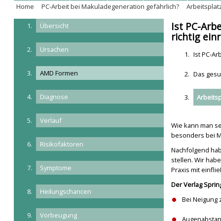
Home
PC-Arbeit bei Makuladegeneration gefährlich?
Arbeitsplatz
Ist PC-Arb
Übersicht
richtig ein
Ursachen
Ist PC-Ar
AMD Formen
Das ges
Diagnose
Arbeitsp
Verlauf
Wie kann man sei
besonders bei 
Risikofaktoren
Nachfolgend habe
stellen. Wir hab
Symptome
Praxis mit einfli
Der Verlag Sprin
Heilungschancen
Bei Neigung 
Vorbeugung
Augenabstand