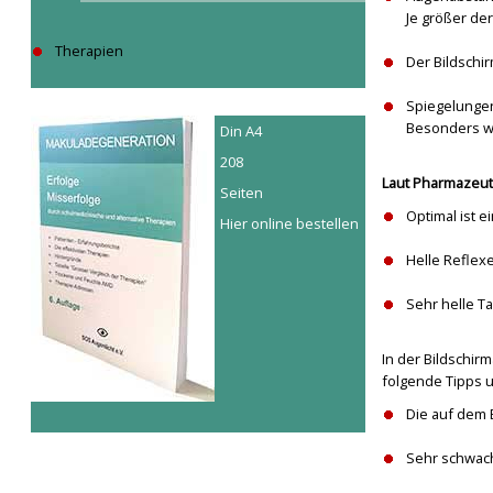
Je größer der
Therapien
Der Bildschi
Spiegelungen
Besonders we
Din A4
208
Laut Pharmazeuti
Seiten
Optimal ist e
Hier online bestellen
Helle Reflex
Sehr helle T
In der Bildschir
folgende Tipps 
Die auf dem 
Sehr schwach