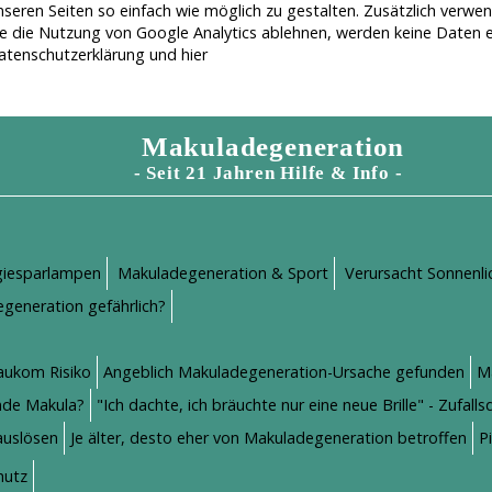
seren Seiten so einfach wie möglich zu gestalten. Zusätzlich verwe
e die Nutzung von Google Analytics ablehnen, werden keine Daten e
atenschutzerklärung
und
hier
Makuladegeneration
- Seit 21 Jahren Hilfe & Info -
giesparlampen
Makuladegeneration & Sport
Verursacht Sonnenl
generation gefährlich?
aukom Risiko
Angeblich Makuladegeneration-Ursache gefunden
M
nde Makula?
"Ich dachte, ich bräuchte nur eine neue Brille" - Zufa
auslösen
Je älter, desto eher von Makuladegeneration betroffen
P
hutz