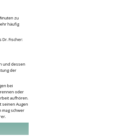
Minuten zu
ehr häufig
 Dr. Fischer:
ken und dessen
stung der
gen bei
brennen oder
rbeit aufhören.
it seinen Augen
en mag schwer
rer.