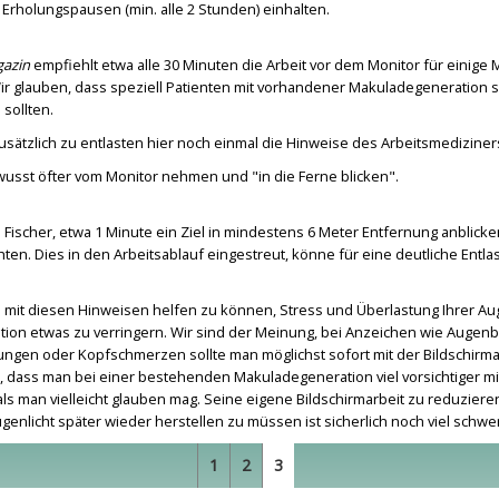
Erholungspausen (min. alle 2 Stunden) einhalten.
azin
empfiehlt etwa alle 30 Minuten die Arbeit vor dem Monitor für einige 
r glauben, dass speziell Patienten mit vorhandener Makuladegeneration s
sollten.
sätzlich zu entlasten hier noch einmal die Hinweise des Arbeitsmediziners
wusst öfter vom Monitor nehmen und "in die Ferne blicken".
. Fischer, etwa 1 Minute ein Ziel in mindestens 6 Meter Entfernung anblic
ten. Dies in den Arbeitsablauf eingestreut, könne für eine deutliche Entla
 mit diesen Hinweisen helfen zu können, Stress und Überlastung Ihrer Au
ion etwas zu verringern. Wir sind der Meinung, bei Anzeichen wie Augen
ngen oder Kopfschmerzen sollte man möglichst sofort mit der Bildschirma
, dass man bei einer bestehenden Makuladegeneration viel vorsichtiger m
ls man vielleicht glauben mag. Seine eigene Bildschirmarbeit zu reduzier
ugenlicht später wieder herstellen zu müssen ist sicherlich noch viel schwe
1
2
3